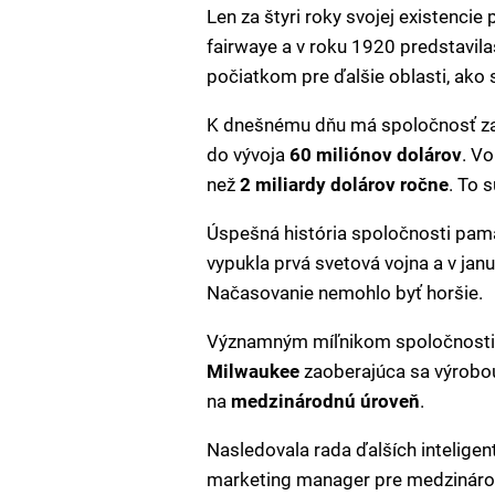
Len za štyri roky svojej existencie
fairwaye a v roku 1920 predstavil
počiatkom pre ďalšie oblasti, ako
K dnešnému dňu má spoločnosť za
do vývoja
60 miliónov dolárov
. V
než
2 miliardy dolárov ročne
. To 
Úspešná história spoločnosti pamä
vypukla prvá svetová vojna a v jan
Načasovanie nemohlo byť horšie.
Významným míľnikom spoločnosti bo
Milwaukee
zaoberajúca sa výrobo
na
medzinárodnú úroveň
.
Nasledovala rada ďalších intelige
marketing manager pre medzinárod