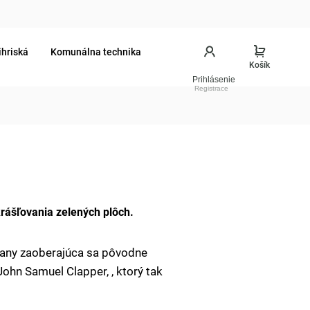
ihriská
Komunálna technika
Prihlásenie
krášľovania zelených plôch.
pany zaoberajúca sa pôvodne
hn Samuel Clapper, , ktorý tak