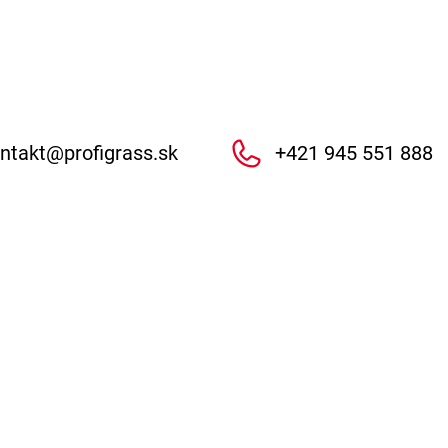
ntakt
@
profigrass.sk
+421 945 551 888