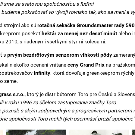
li sme sa svetovou spoločnosťou s ľuďmi
 budeme pokračovať vo vývoji rovnako tak, ako sa mení a vyv
ná strojmi ako sú
rotačná sekačka Groundsmaster rady 59
enkeeprom posekať
hektár za menej než desať minút
alebo i
oku 2010, s riadenými všetkými štyrmi kolesami.
sť s
prvým bezdrôtovým senzorom vlhkosti pôdy
zameraným
získal niekoľko ocenení vrátane
ceny Grand Prix
na pražskom 
h postrekovačov
Infinity
, ktorá dovoľuje greenkeeprom rýchly
do zeme.
grass s.r.o.
, ktorý je distribútorom Toro pre Českú a Slove
li v roku 1996 za účelom zastupovania značky Toro.
poznali, s akým zodpovedným a progresívnym partnerom 
tórie spoločnosti Toro mohli tých osemnásť prežiť spoločne“