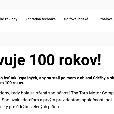
ké závlahy
Zahradná technika
Golfové ihriská
Futbalové 
vuje 100 rokov!
alo byť tak úspešných, aby sa stali pojmom v oblasti údržby a s
om 100 rokov.
 doby, kedy bola založená spoločnosť The Toro Motor Com
 Spoluzakladateľom a prvým prezidentom spoločnosti bol Jo
hniky pre údržbu zelených plôch.