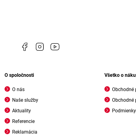
Facebook
Instagram
https://www.youtube.com/@profigrasss
O spoločnosti
Všetko o nák
O nás
Obchodné 
Naše služby
Obchodné 
Aktuality
Podmienky
Referencie
Reklamácia