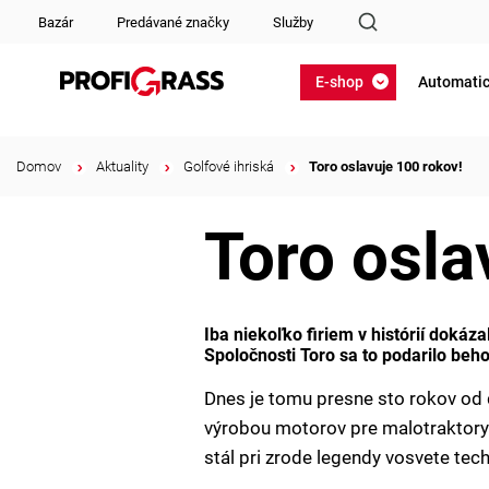
Bazár
Predávané značky
Služby
E-shop
Automatic
Domov
/
Aktuality
/
Golfové ihriská
/
Toro oslavuje 100 rokov!
Toro osla
Iba niekoľko firiem v histórií dokáz
Spoločnosti Toro sa to podarilo beh
Dnes je tomu presne sto rokov od
výrobou motorov pre malotraktory.
stál pri zrode legendy vosvete tec