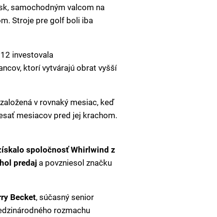
rísk, samochodným valcom na
om. Stroje pre golf boli iba
012 investovala
cov, ktorí vytvárajú obrat vyšší
 založená v rovnaký mesiac, keď
 desať mesiacov pred jej krachom.
získalo spoločnosť Whirlwind z
hol predaj
a povzniesol značku
rry Becket
, súčasný senior
 medzinárodného rozmachu