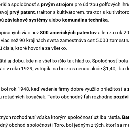
 prišla spoločnosť s
prvým strojom
pre údržbu golfových ih
asvoj
prvý patent
, traktor s kultivátorem. traktor s kultivátor
 sú
závlahové systémy
alebo
komunálna technika
.
písaných viac než
800 amerických patentov
a len za rok 2
o viac než 90 krajinách sveta zamestnáva cez 5,000 zamestnan
sú čísla, ktoré hovoria za všetko.
tá aj dobu, kde nie všetko išlo tak hladko. Spoločnosť bola
uári v roku 1929, vstúpila na burzu s cenou akcie $1,40, iba
l rok 1948, keď vedenie firmy dobre využilo príležitosť a
u rotačných kosačiek. Tento obchodný ťah rozhodne
pozdvi
ntných rozhodnutí vďaka ktorým spoločnosť už iba rástla.
Ba
ný obchod spoločnosti Toro, bol jedným z tých, ktorí sa