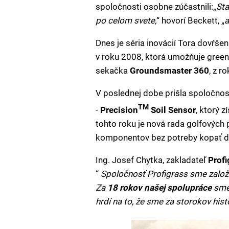
spoločnosti osobne zúčastnili:„
Sta
po celom svete,
“ hovorí Beckett, „
a
Dnes je séria inovácií Tora dovŕše
v roku 2008, ktorá umožňuje gre
sekačka
Groundsmaster 360
, z r
V poslednej dobe prišla spoločno
TM
-
Precision
Soil Sensor
, ktorý 
tohto roku je nová rada golfovýc
komponentov bez potreby kopať 
Ing. Josef Chytka, zakladateľ
Profi
“
Spoločnosť Profigrass sme založi
Za
18 rokov našej spolupráce
sme 
hrdí na to, že sme za storokov his