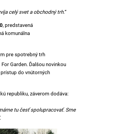
íja celý svet a obchodný trh.
“
00
, predstavená
ná komunálna
 pre spotrebný trh
For Garden. Ďalšou novinkou
 prístup do vnútorných
nskú republiku, záverom dodáva:
máme tu česť spolupracovať. Sme
.