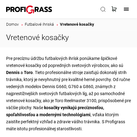
Domov
/
Futbalové ihriská
/
Vretenové kosačky
Vretenové kosačky
Pre precíznu údržbu futbalových ihrísk ponúkame špičkové
vretenové kosačky od popredných svetových výrobcov, ako sú
Dennis
a
Toro
. Tieto profesionálne stroje zaisťujú dokonalý strih
trávnika, ktorý je nevyhnutný pre kvalitné herné povrchy. Od ručne
vedených modelov Dennis G660, G760 a G860, známych z
najprestížnejších svetových futbalových líg, až po samochodné
vretenové kosačky, ako je Toro Reelmaster 3100, prispôsobené pre
väčšie plochy. Naše
kosačky vynikajú precíznosťou,
spoľahlivosťou a modernými technológiami
, vďaka ktorým
zaistíte perfektný vzhľad a zdravie vášho trávnika. S Profigrass
máte istotu profesionálnej starostlivosti.