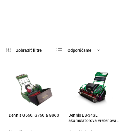
Odporúčame
Najlacnejšie
Najdrahšie
Najpredávanejšie
Abecedne
Dennis G660, G760 a G860
Dennis ES-34SL
akumulátorová vretenová
kosačka