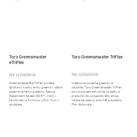
Toro Greensmaster
Toro Greensmaster TriFlex
eTriFlex
Na vyžiadanie
Na vyžiadanie
Vretenová kosačka greenov a
Greensmaster® eTriFlex prináša
odpalísk Toro Greensmaster TriFlex
špičkovú kvalitu strihu greenov vďaka
ponúka presnosť ručnej kosačky s
patentovanému systému Radius
produktivitou pojazdového stroja.
Dependent Speed (RDS™), ktorý v
Vďaka zaveseniu A-Arm® a systému
kombinácii s funkciou Lift-in-Turn v
Flex dokonale...
podstate...