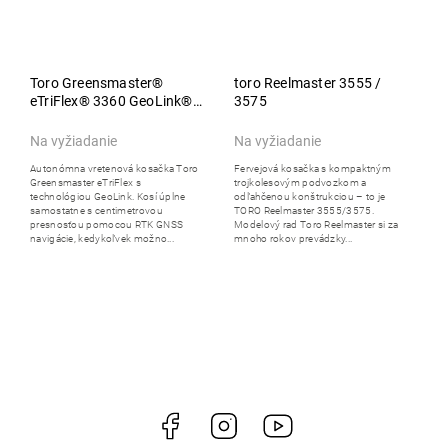
Toro Greensmaster®
toro Reelmaster 3555 /
eTriFlex® 3360 GeoLink®
3575
Mow
Na vyžiadanie
Na vyžiadanie
Autonómna vretenová kosačka Toro
Fervejová kosačka s kompaktným
Greensmaster eTriFlex s
trojkolesovým podvozkom a
technológiou GeoLink. Kosí úplne
odľahčenou konštrukciou – to je
samostatne s centimetrovou
TORO Reelmaster 3555/3575.
presnosťou pomocou RTK GNSS
Modelový rad Toro Reelmaster si za
navigácie, kedykoľvek možno...
mnoho rokov prevádzky...
Facebook
Instagram
https://www.youtube.co