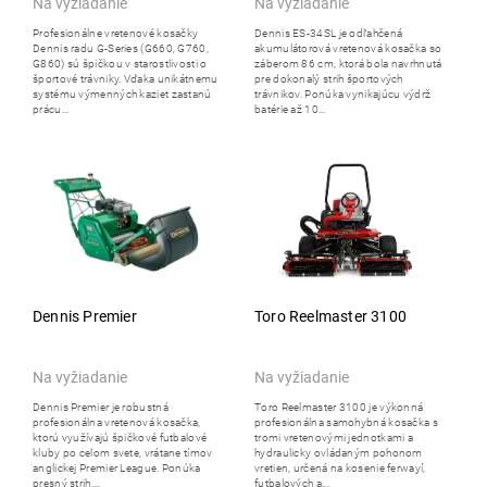
Na vyžiadanie
Na vyžiadanie
Profesionálne vretenové kosačky
Dennis ES-34SL je odľahčená
Dennis radu G-Series (G660, G760,
akumulátorová vretenová kosačka so
G860) sú špičkou v starostlivosti o
záberom 86 cm, ktorá bola navrhnutá
športové trávniky. Vďaka unikátnemu
pre dokonalý strih športových
systému výmenných kaziet zastanú
trávnikov. Ponúka vynikajúcu výdrž
prácu...
batérie až 10...
Dennis Premier
Toro Reelmaster 3100
Na vyžiadanie
Na vyžiadanie
Dennis Premier je robustná
Toro Reelmaster 3100 je výkonná
profesionálna vretenová kosačka,
profesionálna samohybná kosačka s
ktorú využívajú špičkové futbalové
tromi vretenovými jednotkami a
kluby po celom svete, vrátane tímov
hydraulicky ovládaným pohonom
anglickej Premier League. Ponúka
vretien, určená na kosenie ferwayí,
presný strih,...
futbalových a...