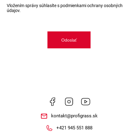
Vložením správy súhlasíte s
podmienkami ochrany osobných
údajov.
Odoslať
Facebook
Instagram
https://www.youtube.co
kontakt
@
profigrass.sk
+421 945 551 888