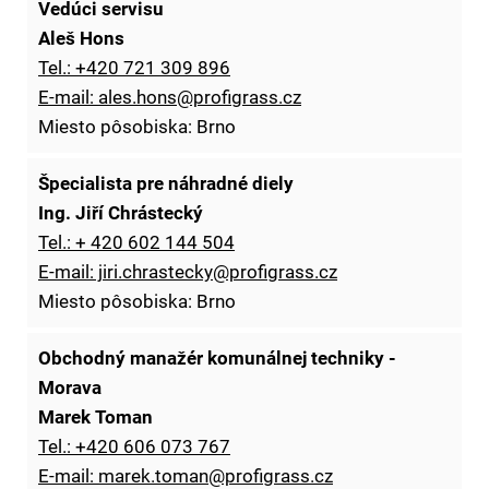
Vedúci servisu
Aleš Hons
Tel.: +420 721 309 896
E-mail: ales.hons@profigrass.cz
Miesto pôsobiska: Brno
Špecialista pre náhradné diely
Ing. Jiří Chrástecký
Tel.: + 420 602 144 504
E-mail: jiri.chrastecky@profigrass.cz
Miesto pôsobiska: Brno
Obchodný manažér komunálnej techniky -
Morava
Marek Toman
Tel.: +420 606 073 767
E-mail: marek.toman@profigrass.cz