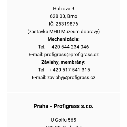
Holzova 9
628 00, Brno
IČ: 25319876
(zastávka MHD Múzeum dopravy)
Mechanizácia:
Tel.: + 420 544 234 046
E-mail: profigrass@profigrass.cz
Závlahy, membrány:
​ Tel .: + 420 517 541 315
E-mail: zavlahy@profigrass.cz
Praha
- Profigrass s.r.o.
U Golfu 565