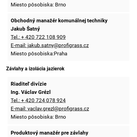
Miesto pôsobiska: Brno
Obchodný manažér komunálnej techniky
Jakub Šatný
Tel.: + 420 722 108 909
E-mail: jakub.satny@profigrass.cz
Miesto pôsobiska:Praha
Závlahy a izolácia jazierok
Riaditeľ divízie
Ing. Václav Grézl
Tel.: + 420 724 078 924
E-mail: vaclav.grezl@profigrass.cz
Miesto pôsobiska: Brno
Produktový manažér pre závlahy