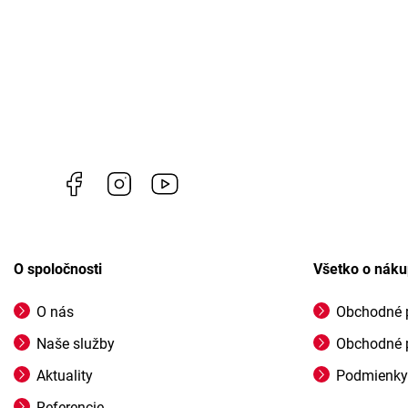
Facebook
Instagram
https://www.youtube.com/@profigrasss
O spoločnosti
Všetko o nák
O nás
Obchodné 
Naše služby
Obchodné 
Aktuality
Podmienky
Referencie