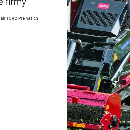
é firmy
vlah TORO Pre našich