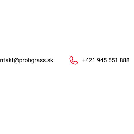
ntakt
@
profigrass.sk
+421 945 551 888