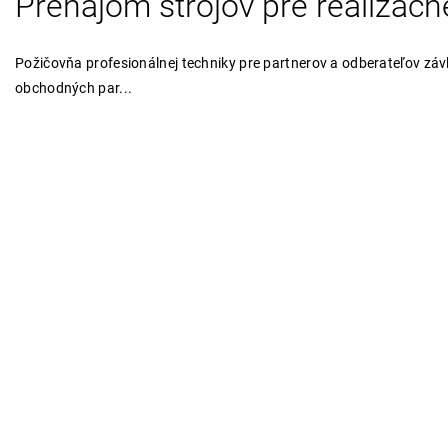
Prenájom strojov pre realizačn
Požičovňa profesionálnej techniky pre partnerov a odberateľov zá
obchodných par...