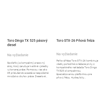
Toro Dingo TX 525 pásový
Toro STX-26 Pňová fréza
diesel
Na vyžiadanie
Na vyžiadanie
Peňová fréza Toro STX-26 kombinuje
Spoľahlivý a kompaktný pracovný
všetky pohodlné ovládacie prvky z
stroj, ktorý zaručuje kvalitné výsledky
kompaktného nakladača Toro Dingo
vykonanej práce. Pomocou viac ako
TX525 s kompaktnou
35 príslušenstva zastáva nespočetné
špecializovanou platformou pre
množstvo druhov práce. Dieselové...
pňovú frézu. Hydraulicky...