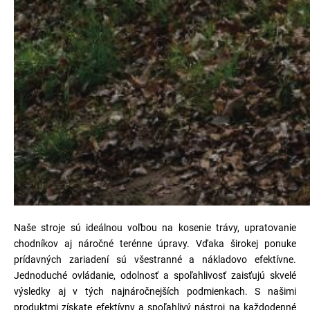
Naše stroje sú ideálnou voľbou na kosenie trávy, upratovanie
chodníkov aj náročné terénne úpravy. Vďaka širokej ponuke
prídavných zariadení sú všestranné a nákladovo efektívne.
Jednoduché ovládanie, odolnosť a spoľahlivosť zaisťujú skvelé
výsledky aj v tých najnáročnejších podmienkach. S našimi
produktmi získate efektívny a spoľahlivý nástroj na každodenné