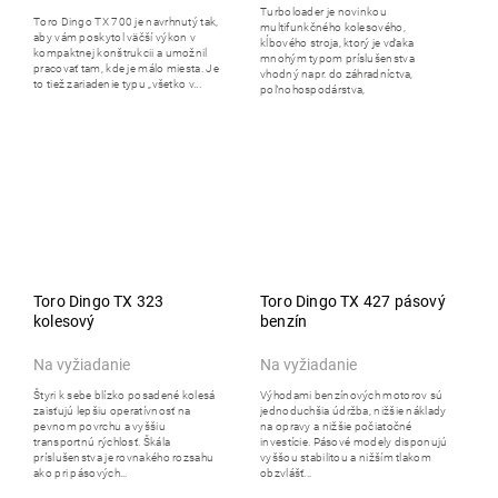
Turboloader je novinkou
Toro Dingo TX 700 je navrhnutý tak,
multifunkčného kolesového,
aby vám poskytol väčší výkon v
kĺbového stroja, ktorý je vďaka
kompaktnej konštrukcii a umožnil
mnohým typom príslušenstva
pracovať tam, kde je málo miesta. Je
vhodný napr. do záhradníctva,
to tiež zariadenie typu „všetko v...
poľnohospodárstva,
drevopriemyslu,...
Toro Dingo TX 323
Toro Dingo TX 427 pásový
kolesový
benzín
Na vyžiadanie
Na vyžiadanie
Štyri k sebe blízko posadené kolesá
Výhodami benzínových motorov sú
zaisťujú lepšiu operatívnosť na
jednoduchšia údržba, nižšie náklady
pevnom povrchu a vyššiu
na opravy a nižšie počiatočné
transportnú rýchlosť. Škála
investície. Pásové modely disponujú
príslušenstva je rovnakého rozsahu
vyššou stabilitou a nižším tlakom
ako pri pásových...
obzvlášť...