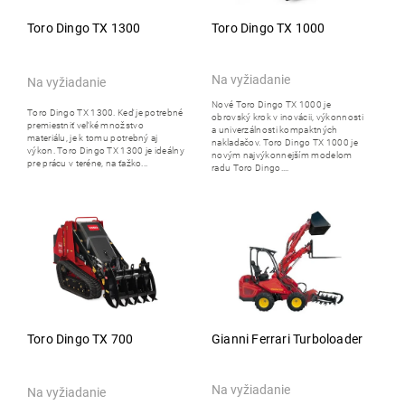
Toro Dingo TX 1300
Toro Dingo TX 1000
Na vyžiadanie
Na vyžiadanie
Nové Toro Dingo TX 1000 je
Toro Dingo TX 1300. Keď je potrebné
obrovský krok v inovácii, výkonnosti
premiestniť veľké množstvo
a univerzálnosti kompaktných
materiálu, je k tomu potrebný aj
nakladačov. Toro Dingo TX 1000 je
výkon. Toro Dingo TX 1300 je ideálny
novým najvýkonnejším modelom
pre prácu v teréne, na ťažko...
radu Toro Dingo....
Toro Dingo TX 700
Gianni Ferrari Turboloader
Na vyžiadanie
Na vyžiadanie