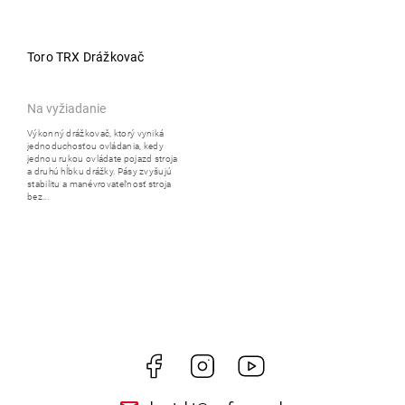
Toro TRX Drážkovač
Na vyžiadanie
Výkonný drážkovač, ktorý vyniká
jednoduchosťou ovládania, kedy
jednou rukou ovládate pojazd stroja
a druhú hĺbku drážky. Pásy zvyšujú
stabilitu a manévrovateľnosť stroja
bez...
Facebook
Instagram
https://www.youtube.co