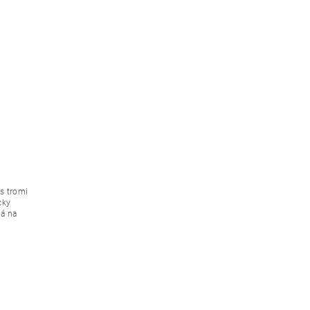
s tromi
cky
á na