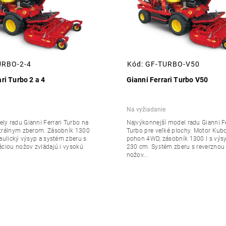
URBO-2-4
Kód:
GF-TURBO-V50
ri Turbo 2 a 4
Gianni Ferrari Turbo V50
Na vyžiadanie
y radu Gianni Ferrari Turbo na
Najvýkonnejší model radu Gianni Fe
ntrálnym zberom. Zásobník 1300
Turbo pre veľké plochy. Motor Kubo
raulický výsyp a systém zberu s
pohon 4WD, zásobník 1300 l s vý
áciou nožov zvládajú i vysokú
230 cm. Systém zberu s reverznou 
nožov...