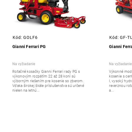
Kód:
GOLF6
Kód:
GF-T
Gianni Ferrari PG
Gianni Ferra
Na vyžiadanie
Na vyžiadanie
Rotačné kosačky Gianni Ferrari rady PG s
Výkonné model
výkonovým rozpätím 22 až 28 koní sú
kosenie s ce
výborným riešením pre kosenie so zberom.
l, vysoký hyd
Vďaka širokej škále príslušenstva sú určené
reverznou rot
nielen na letnú...
a...