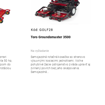
Kód:
GOLF28
Toro Groundsmaster 3500
Na vyžiadanie
rrari
Samojazdná rotačná kosačka so stranovo
ta 50 hp,
výsuvnými kosiacimi jednotkami. Voľne
sypom do
pohyblivé žacie ústrojenstvo zvláda upraviť aj
rotáciou
zvlnený povrch bez jeho skalpovania.
Samojazdná...