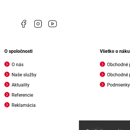
Facebook
Instagram
https://www.youtube.com/@profigrasss
O spoločnosti
Všetko o nák
O nás
Obchodné 
Naše služby
Obchodné 
Aktuality
Podmienky
Referencie
Reklamácia