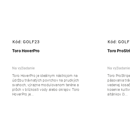
Kód:
GOLF23
Kód:
GOLF
Toro HoverPro
Toro ProStr
Na vyžiadanie
Na vyžiadanie
Toro HoverPro je ideálnym nástrojom na
Toro ProStrip
údržbu trávnatých povrchov na prudkých
pásovania trá
svahoch, výrazne modulovanom teréne a
vedenej kosač
plôch v blízkosti vody alebo okrajov. Toro
kosenie kulti
HoverPro je...
altánkov či...