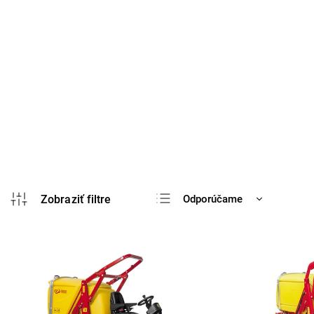
Odporúčame
Najlacnejšie
Najdrahšie
Najpredávanejšie
Abecedne