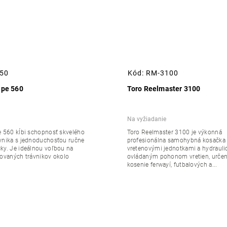
50
Kód:
RM-3100
ipe 560
Toro Reelmaster 3100
Na vyžiadanie
e 560 kĺbi schopnosť skvelého
Toro Reelmaster 3100 je výkonná
vnika s jednoduchosťou ručne
profesionálna samohybná kosačka 
ky. Je ideálnou voľbou na
vretenovými jednotkami a hydrauli
vovaných trávnikov okolo
ovládaným pohonom vretien, určen
kosenie ferwayí, futbalových a...