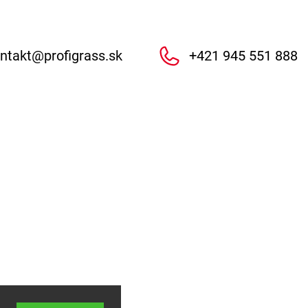
ntakt
@
profigrass.sk
+421 945 551 888