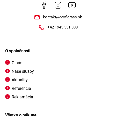
Facebook
Instagram
https://www.youtube.co
kontakt
@
profigrass.sk
+421 945 551 888
O spoločnosti
O nás
Naše služby
Aktuality
Referencie
Reklamácia
Všetko o nákupe