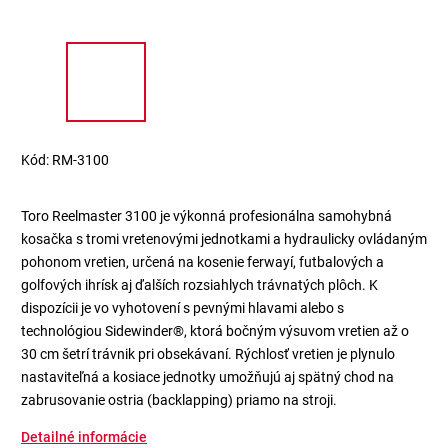
Kód:
RM-3100
Toro Reelmaster 3100 je výkonná profesionálna samohybná
kosačka s tromi vretenovými jednotkami a hydraulicky ovládaným
pohonom vretien, určená na kosenie ferwayí, futbalových a
golfových ihrísk aj ďalších rozsiahlych trávnatých plôch. K
dispozícii je vo vyhotovení s pevnými hlavami alebo s
technológiou Sidewinder®, ktorá bočným výsuvom vretien až o
30 cm šetrí trávnik pri obsekávaní. Rýchlosť vretien je plynulo
nastaviteľná a kosiace jednotky umožňujú aj spätný chod na
zabrusovanie ostria (backlapping) priamo na stroji.
Detailné informácie