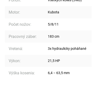
Pohon
:
Motor
:
Kubota
Počet nožov
:
5/8/11
Pracovný záber
:
183 cm
Vretená
:
3x hydraulicky poháňané
Výkon
:
21,5 HP
Výška kosenia
:
6,4 – 63,5 mm