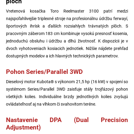
plôch
Vretenová kosačka Toro Reelmaster 3100 patrí medzi
najspoľahlivejšie triplexné stroje na profesionálnu údržbu ferwayí,
športových ihrísk a ďalších rozsiahlych trávnatých plôch. S
pracovným záberom 183 cm kombinuje vysokú presnosť kosenia,
jednoduchú obsluhu i údržbu a dlhú životnosť. K dispozícii je v
dvoch vyhotoveniach kosiacich jednotiek. Nižšie nájdete prehľad
dostupných modelov a ich hlavných technických parametrov.
Pohon Series/Parallel 3WD
Dieselový motor Kubota® s výkonom 21,5 hp (16 kW) v spojení so
systémom Series/Parallel 3WD zaisťuje stály trojfázový pohon
všetkých kolies. Individuálne brzdy jednotlivých kolies zvyšujú
ovládateľnosť aj na vlhkom či svahovitom teréne.
Nastavenie DPA (Dual Precision
Adjustment)