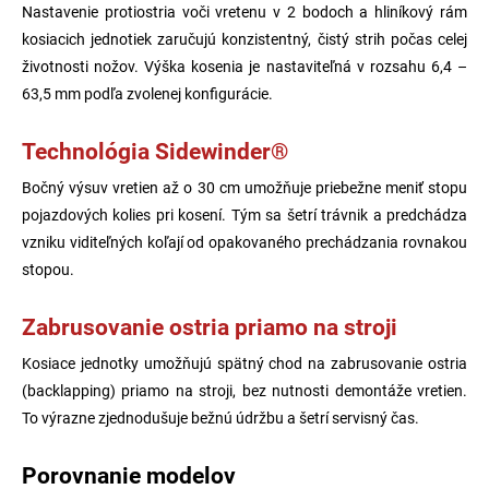
Nastavenie protiostria voči vretenu v 2 bodoch a hliníkový rám
kosiacich jednotiek zaručujú konzistentný, čistý strih počas celej
životnosti nožov. Výška kosenia je nastaviteľná v rozsahu 6,4 –
63,5 mm podľa zvolenej konfigurácie.
Technológia Sidewinder®
Bočný výsuv vretien až o 30 cm umožňuje priebežne meniť stopu
pojazdových kolies pri kosení. Tým sa šetrí trávnik a predchádza
vzniku viditeľných koľají od opakovaného prechádzania rovnakou
stopou.
Zabrusovanie ostria priamo na stroji
Kosiace jednotky umožňujú spätný chod na zabrusovanie ostria
(backlapping) priamo na stroji, bez nutnosti demontáže vretien.
To výrazne zjednodušuje bežnú údržbu a šetrí servisný čas.
Porovnanie modelov