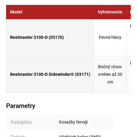
Model
Vyhotovenie
Mot
Kub
21
Reelmaster 3100-D (03170)
Pevné hlavy
(1
d
Kub
Bočný výsuv
21
Reelmaster 3100-D Sidewinder® (03171)
vretien až 30
(1
cm
d
Parametry
Kategória
:
Kosačky fervejí
Všetkých kolies (3WD)