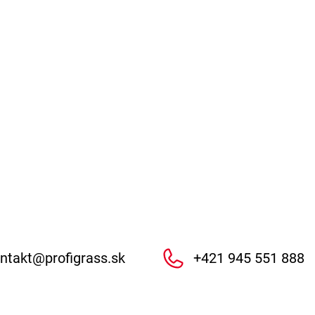
ntakt
@
profigrass.sk
+421 945 551 888