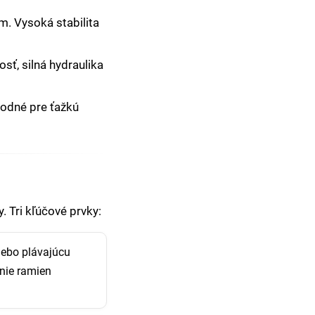
. Vysoká stabilita
ť, silná hydraulika
hodné pre ťažkú
 Tri kľúčové prvky:
lebo plávajúcu
anie ramien