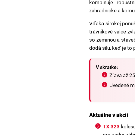
kombinuje robustn
záhradnícke a komuná
Vďaka širokej ponuke
trávnikové valce zvl
so zeminou a staveb
dodá silu, keď je to
V skratke:
Zľava až 25
Uvedené mo
Aktuálne v akcii
TX 323
koleso
pre parky, záh