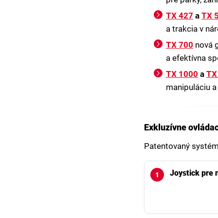
TX 427
a
TX 
a trakcia v n
TX 700
nová g
a efektívna sp
TX 1000
a
TX
manipuláciu a 
Exkluzívne ovládac
Patentovaný systém 
Joystick pre 