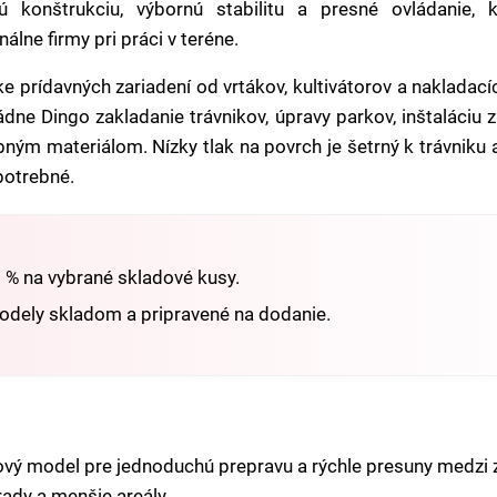
ú konštrukciu, výbornú stabilitu a presné ovládanie, 
lne firmy pri práci v teréne.
 prídavných zariadení od vrtákov, kultivátorov a nakladacíc
ádne Dingo zakladanie trávnikov, úpravy parkov, inštaláciu 
ným materiálom. Nízky tlak na povrch je šetrný k trávniku 
 potrebné.
 % na vybrané skladové kusy.
dely skladom a pripravené na dodanie.
vý model pre jednoduchú prepravu a rýchle presuny medzi 
rady a menšie areály.