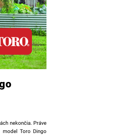
ngo
bách nekončia. Práve
dý model Toro Dingo