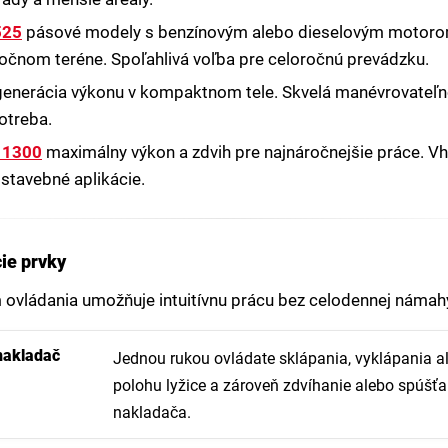
525
pásové modely s benzínovým alebo dieselovým motorom
áročnom teréne. Spoľahlivá voľba pre celoročnú prevádzku.
enerácia výkonu v kompaktnom tele. Skvelá manévrovateľnos
otreba.
 1300
maximálny výkon a zdvih pre najnáročnejšie práce. V
stavebné aplikácie.
ie prvky
ovládania umožňuje intuitívnu prácu bez celodennej námahy.
nakladač
Jednou rukou ovládate sklápania, vyklápania a
polohu lyžice a zároveň zdvíhanie alebo spúšť
nakladača.