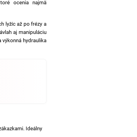
ktoré ocenia najmä
h lyžíc až po frézy a
závlah aj manipuláciu
a výkonná hydraulika
zákazkami. Ideálny