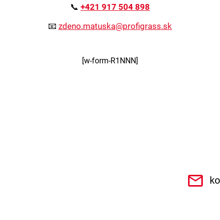
📞
+421 917 504 898
📧
zdeno.matuska@profigrass.sk
[w-form-R1NNN]
.r.o.6462
ko