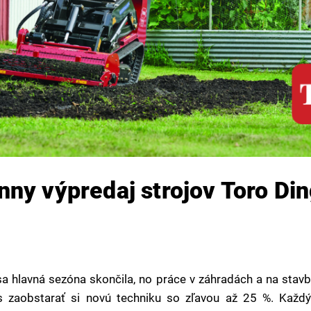
ny výpredaj strojov Toro Di
a hlavná sezóna skončila, no práce v záhradách a na stav
as zaobstarať si novú techniku so zľavou až 25 %. Kaž