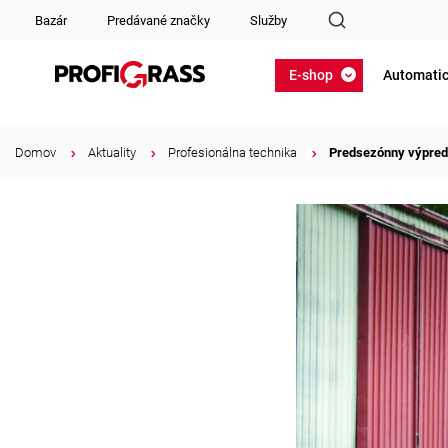
Bazár
Predávané značky
Služby
E-shop
Automatic
Domov
/
Aktuality
/
Profesionálna technika
/
Predsezónny výpreda