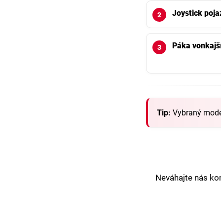
Joystick poj
Páka vonkajš
Tip:
Vybraný model 
Neváhajte nás ko