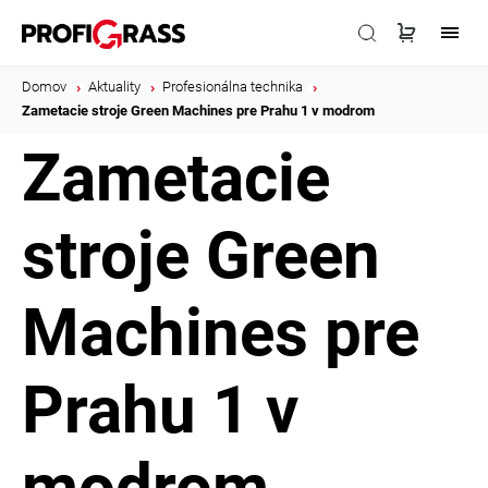
Domov
/
Aktuality
/
Profesionálna technika
/
Zametacie stroje Green Machines pre Prahu 1 v modrom
Zametacie
stroje Green
Machines pre
Prahu 1 v
modrom