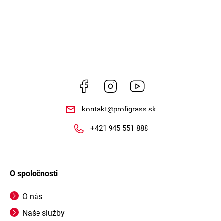
Facebook
Instagram
https://www.youtube.co
kontakt
@
profigrass.sk
+421 945 551 888
O spoločnosti
O nás
Naše služby