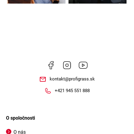
Facebook
Instagram
https://www.youtube.co
kontakt
@
profigrass.sk
+421 945 551 888
O spoločnosti
O nás