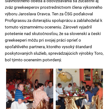
Slávnostného obeda a odovzdávania sa zúčastnil aj
zväz greekeeperov prostredníctvom člena výkonného
výboru Jaroslava Oravca. Ten za ČSG poďakoval
Profigrassu za doterajšiu spoluprácu a zablahoželal k
tomuto významnému oceneniu. Zároveň vyjadril
potešenie nad skutočnosťou, že sa slovenskí a českí
greekeeperi môžu pri svojej práci oprieť o
spoľahlivého partnera, ktorého vysoký štandard
poskytovaných služieb, sprevádzajúcich výrobky Toro,
bol týmto ocenením potvrdený.