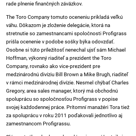
rade plnenie finančných záväzkov.
The Toro Company tomuto oceneniu prikladá veľkú
váhu. Dôkazom je zloženie delegácie, ktorá na
stretnutie so zamestnancami spoločnosti Profigrass
prišla ocenenie v podobe sošky býka odovzdať.
Osobne si túto príležitosť nenechal ujsť sám Michael
Hoffman, výkonný riaditeľ a prezident the Toro
Company, rovnako ako vice-prezident pre
medzinárodnú divíziu Bill Brown a Mike Brugh, riaditeľ
v rámci medzinárodnej divízie. Nesmel chýbať Charles
Gregory, area sales manager, ktorý má obchodnú
spoluprácu so spoločnosťou Profigrass v popise
svojej každodennej práce. Prítomní manažéri Tora tiež
za spoluprácu v roku 2011 poďakovali jednotlivo aj
zamestnancom Profigrassu.