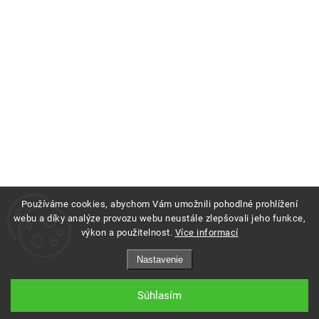
Používáme cookies, abychom Vám umožnili pohodlné prohlížení
webu a díky analýze provozu webu neustále zlepšovali jeho funkce,
výkon a použitelnost.
Více informací
Copyright 2026
Profigrass.sk
. Všetky práva vyhradené.
Nastavenie
Grafický návrh vytvořil a nakódoval
Shoptak.cz
Súhlasím