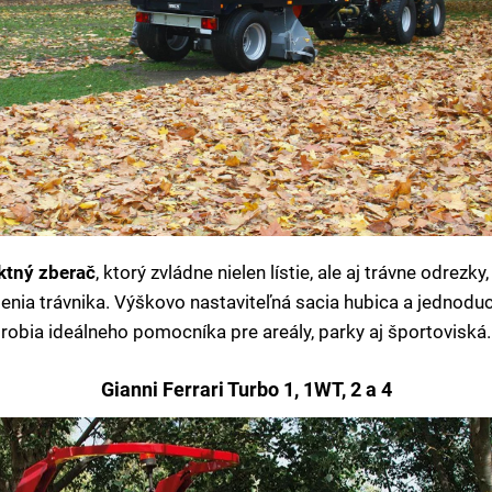
ktný zberač
, ktorý zvládne nielen lístie, ale aj trávne odrezk
enia trávnika. Výškovo nastaviteľná sacia hubica a jednodu
robia ideálneho pomocníka pre areály, parky aj športoviská.
Gianni Ferrari Turbo 1, 1WT, 2 a 4