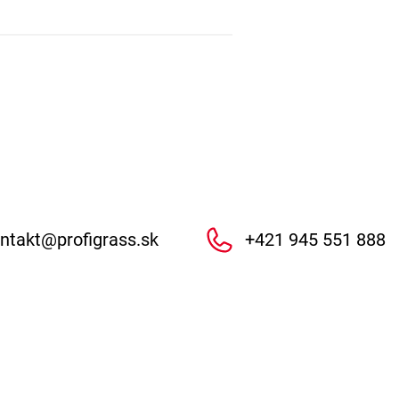
ntakt
@
profigrass.sk
+421 945 551 888