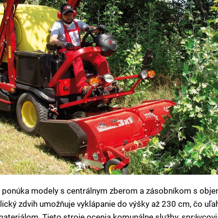
ponúka modely s centrálnym zberom a zásobníkom s obj
ulický zdvih umožňuje vyklápanie do výšky až 230 cm, čo uľa
teriálom. Tieto stroje ocenia komunálne služby, správcovi