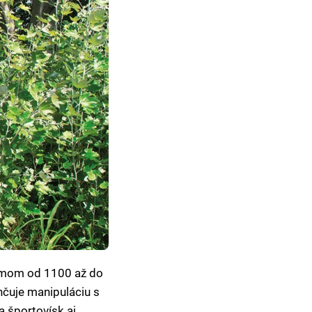
emom od 1100 až do
hčuje manipuláciu s
a športovísk aj