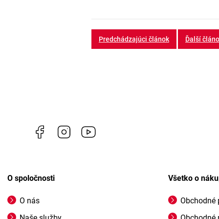
Predchádzajúci článok
Ďalší člán
Facebook
Instagram
https://www.youtube.com/@profigrasss
O spoločnosti
Všetko o nák
O nás
Obchodné 
Naše služby
Obchodné 