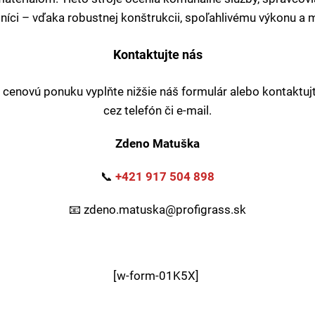
níci – vďaka robustnej konštrukcii, spoľahlivému výkonu a m
Kontaktujte nás
a cenovú ponuku vyplňte nižšie náš formulár alebo kontaktuj
cez telefón či e-mail.
Zdeno Matuška
📞
+421 917 504 898
📧
zdeno.matuska@profigrass.sk
[w-form-01K5X]