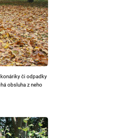
y, konáriky či odpadky
chá obsluha z neho