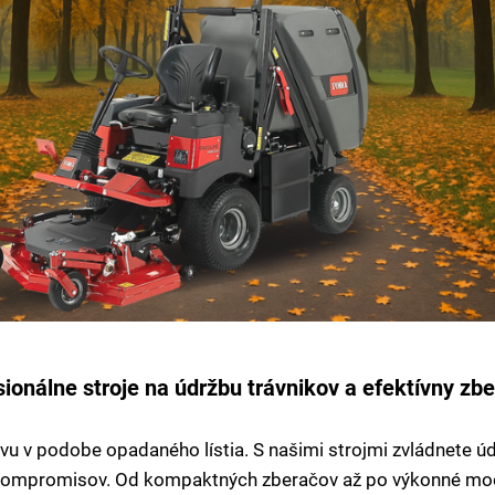
ionálne stroje na údržbu trávnikov a efektívny zber
vu v podobe opadaného lístia. S našimi strojmi zvládnete úd
 kompromisov. Od kompaktných zberačov až po výkonné mo