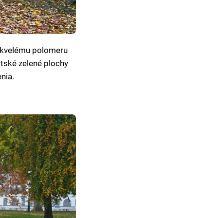
 skvelému polomeru
stské zelené plochy
enia.