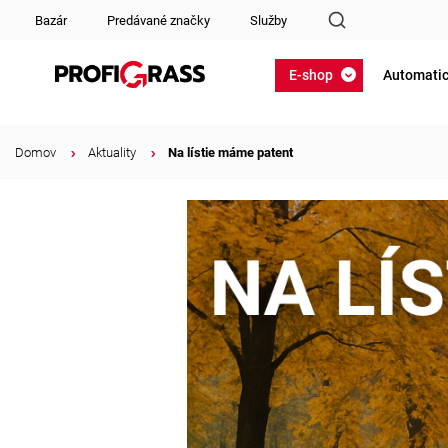
Bazár
Predávané značky
Služby
E-shop
Automatic
Domov
/
Aktuality
/
Na lístie máme patent