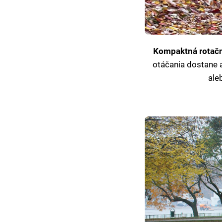
Kompaktná rotač
otáčania dostane a
aleb