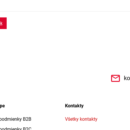
ok
.r.o.6462
ko
upe
Kontakty
podmienky B2B
Všetky kontakty
podmienky B2C