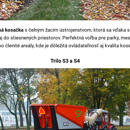
ná kosačka
s čelným žacím ústrojenstvom, ktorá sa vďaka
j do stiesnených priestorov. Perfektná voľba pre parky, me
o členité areály, kde je dôležitá ovládateľnosť aj kvalita kos
Trilo S3 a S4