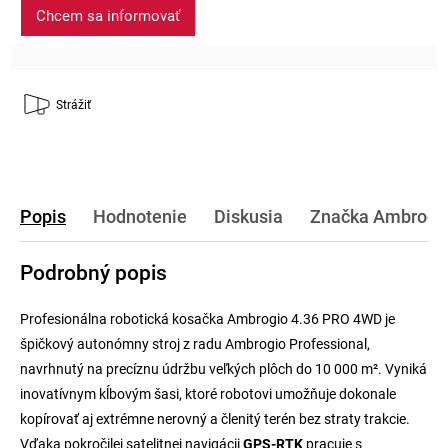
Chcem sa informovať
Strážiť
Popis
Hodnotenie
Diskusia
Značka
Ambrogi
Podrobný popis
Profesionálna robotická kosačka Ambrogio 4.36 PRO 4WD je
špičkový autonómny stroj z radu Ambrogio Professional,
navrhnutý na precíznu údržbu veľkých plôch do 10 000 m². Vyniká
inovatívnym kĺbovým šasi, ktoré robotovi umožňuje dokonale
kopírovať aj extrémne nerovný a členitý terén bez straty trakcie.
Vďaka pokročilej satelitnej navigácii
GPS-RTK
pracuje s