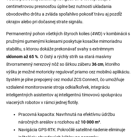
centimetrovou presnosťou úplne bez nutnosti ukladania
obvodového drôtu a zvláda spoľahlivo pokosiť trávu aj pozdĺž
okrajov alebo pri dočasnej strate signálu.
Permanentný pohon všetkých štyroch kolies (4WD) v kombinácii s
pružnými gumenými kolesami poskytuje kosačke mimoriadnu
stabilitu, s ktorou dokáže prekonávať svahy s extrémnym
sklonom až 65 %
. O čistý a rýchly strih sa stará masívny
štvorramenný nerezový nôž so šírkou záberu
36 cm
, ktorého
výšku je možné motoricky regulovať priamo cez mobilnú aplikáciu.
Systém je plne prepojený cez modul ZCS Connect, čo umožňuje
vzdialené monitorovanie stroja odkiaľkoľvek, integráciu
inteligentných asistentov aj inteligentnú tímovovú spoluprácu
viacerých robotov v rámci jednej flotily.
Pracovná kapacita: Navrhnutá na efektívnu údržbu
náročných areálov s rozlohou až
10 000 m²
.
Navigácia GPS-RTK: Pokročilé satelitné riadenie eliminuje