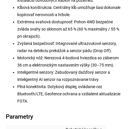
inštaláciu obvodových káblov na pozemku.
Kĺbová konštrukcia: Centrálny kĺb umožňuje šasi dokonale
kopírovať nerovnosti a hrbole.
Extrémna svahová dostupnosť: Pohon 4WD bezpečne
zvláda svahy so sklonom až 65 % (60 % maximálny / 55 %
pri okrajoch).
Zvýšená bezpečnosť: Integrované ultrazvukové senzory,
radar na detekciu prekážok a senzor pádu (Drop Off).
Motorický nôž: Nerezová 4-bodová hviezdica so záberom
36 cm a elektronickým nastavením výšky (30–75 mm).
Inteligentné senzory: Zabudovaný dažďový senzor a
inteligentný AI senzor na rozpoznávanie trávy.
Plná konektivita: Dotykový displej, ovládanie cez
Bluetooth/LTE, Geofence ochrana a vzdialené aktualizácie
FOTA.
Parametry