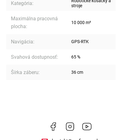
Robotické kosačky a
Kategória
:
stroje
Maximálna pracovná
10 000 m²
plocha
:
Navigácia
:
GPS-RTK
Svahová dostupnosť
:
65 %
Šírka záberu
:
36 cm
Facebook
Instagram
https://www.youtube.co