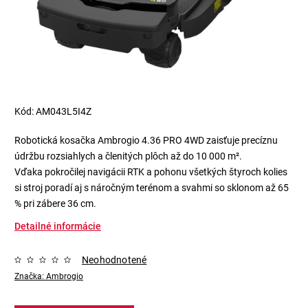
Kód:
AM043L5I4Z
Robotická kosačka Ambrogio 4.36 PRO 4WD zaisťuje precíznu
údržbu rozsiahlych a členitých plôch až do 10 000 m².
Vďaka pokročilej navigácii RTK a pohonu všetkých štyroch kolies
si stroj poradí aj s náročným terénom a svahmi so sklonom až 65
% pri zábere 36 cm.
Detailné informácie
Neohodnotené
Značka:
Ambrogio