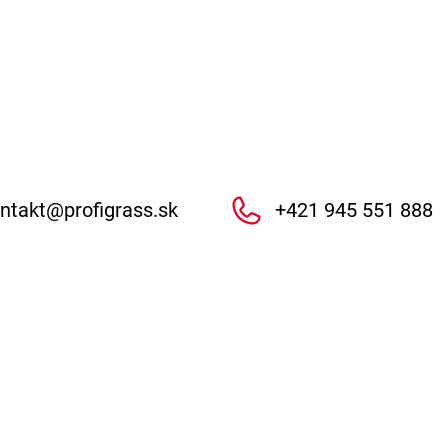
ntakt
@
profigrass.sk
+421 945 551 888