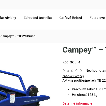
ké závlahy
Zahradná technika
Golfové ihriská
Futbalové 
Campey™ – TB 220 Brush
Campey™ – 
Kód:
GOLF4
Neohodnote
Značka:
Campey
Aktívne protibežné kefy TB 2
Pracovný záber 130 c
Hmotnosť 168 kg
Detailné informácie