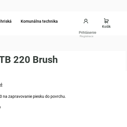
ihriská
Komunálna technika
Prihlásenie
TB 220 Brush
né
20 na zapravovanie piesku do povrchu.
m