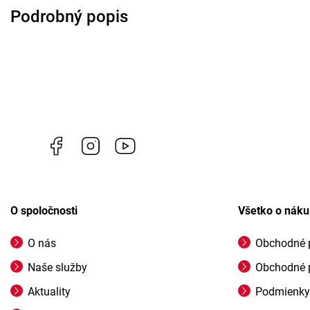
Podrobný popis
Facebook
Instagram
https://www.youtube.com/@profigrasss
O spoločnosti
Všetko o nák
O nás
Obchodné 
Naše služby
Obchodné 
Aktuality
Podmienky