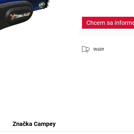
Chcem sa inform
Strážiť
Značka
Campey