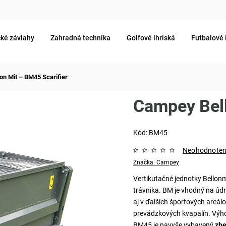
ké závlahy
Zahradná technika
Golfové ihriská
Futbalové 
on Mit – BM45 Scarifier
Campey Bell
Kód:
BM45
Neohodnote
Značka:
Campey
Vertikutačné jednotky Bellonm
trávnika. BM je vhodný na údr
aj v ďalších športových areálo
prevádzkových kvapalín. Výho
BM45 je navyše vybavený
zbe