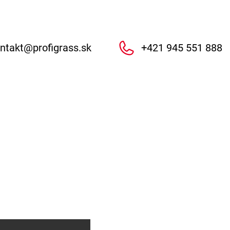
ntakt
@
profigrass.sk
+421 945 551 888