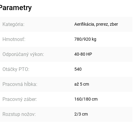
Parametry
Kategória
:
Aerifikácia, prerez, zber
Hmotnosť
:
780/920 kg
Odporúčaný výkon
:
40-80 HP
Otáčky PTO
:
540
Pracovná hĺbka
:
až 5 cm
Pracovný záber
:
160/180 cm
Rozstup nožov
:
2/3 cm