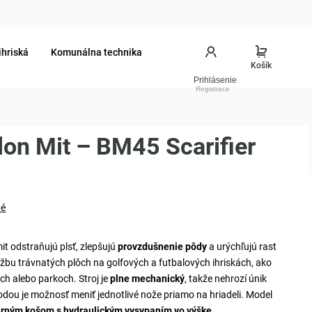
ihriská
Komunálna technika
Prihlásenie
on Mit – BM45 Scarifier
né
it odstraňujú plsť, zlepšujú
provzdušnenie pôdy
a urýchľujú rast
žbu trávnatých plôch na golfových a futbalových ihriskách, ako
ch alebo parkoch. Stroj je
plne mechanický
, takže nehrozí únik
dou je možnosť meniť jednotlivé nože priamo na hriadeli. Model
rným košom s hydraulickým vysypaním vo výške
.