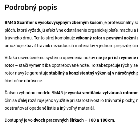
Podrobný popis
BM45 Scarifier s vysokovýsypným zberným košom
je profesionálny s
plôch, ktoré vyžadujú efektívne odstránenie organickej plsťe, machu a
trávneho drnu. Tento stroj kombinuje
výkonný rotor s pevnými nožmi
umožňuje zbaviť trávnik nežiaducich materiálov v jednom prejazde, čím
Vďaka osvedčenému systému upevnenia nožov
nie je pri ich výmen
rotor
– stačí vymeniť iba opotrebované nože. To zabezpečuje rýchly se
rotor navyše garantuje
stabilný a konzistentný výkon aj v náročnýc
čiastočne obrúsené.
Ďalšou výhodou modelu BM45 je
vysoká ventilácia vytváraná rotoro
čím sa ďalej rozširuje jeho využitie pri starostlivosti o trávnaté ploch
odstraňovať opadané lístie a iný voľný materiál.
Dostupný je vo
dvoch pracovných šírkach – 160 a 180 cm
.