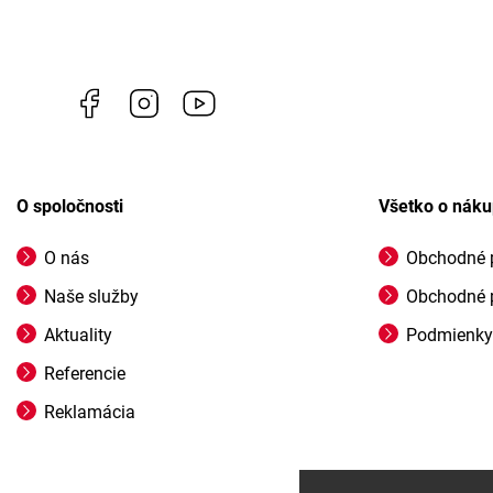
Facebook
Instagram
https://www.youtube.com/@profigrasss
O spoločnosti
Všetko o nák
O nás
Obchodné 
Naše služby
Obchodné 
Aktuality
Podmienky
Referencie
Reklamácia