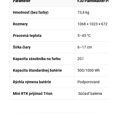
Parameter
FJD PaintMaster Pro R
Hmotnosť (bez farby)
73,4 kg
Rozmery
1068 × 1023 × 672 mm
Pracovná teplota
5–45 °C
Šírka čiary
6–17 cm
Kapacita zásobníka na farbu
20 l
Kapacita štandardnej batérie
500/1000 Wh
Rýchla výmena batérie
Podporované
Mini RTK prijímač Trion
Súčasť balenia