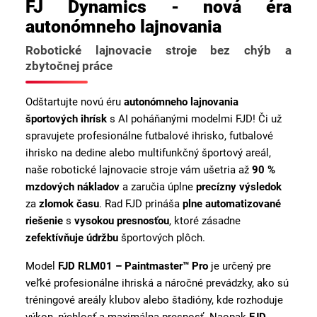
FJ Dynamics - nová éra
autonómneho lajnovania
Robotické lajnovacie stroje bez chýb a
zbytočnej práce
Odštartujte novú éru
autonómneho lajnovania
športových ihrísk
s AI poháňanými modelmi FJD! Či už
spravujete profesionálne futbalové ihrisko, futbalové
ihrisko na dedine alebo multifunkčný športový areál,
naše robotické lajnovacie stroje vám ušetria až
90 %
mzdových nákladov
a zaručia úplne
precízny výsledok
za
zlomok času
. Rad FJD prináša
plne automatizované
riešenie
s
vysokou presnosťou
, ktoré zásadne
zefektívňuje údržbu
športových plôch.
Model
FJD RLM01 – Paintmaster™ Pro
je určený pre
veľké profesionálne ihriská a náročné prevádzky, ako sú
tréningové areály klubov alebo štadióny, kde rozhoduje
výkon, rýchlosť a maximálna presnosť. Naopak
FJD