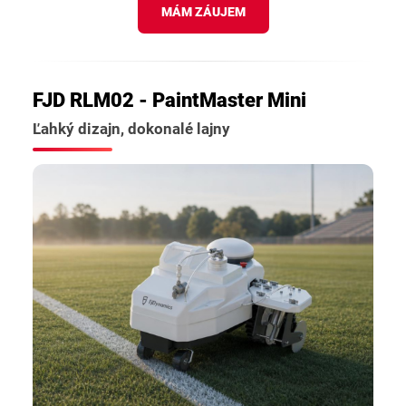
MÁM ZÁUJEM
FJD RLM02 - PaintMaster Mini
Ľahký dizajn, dokonalé lajny