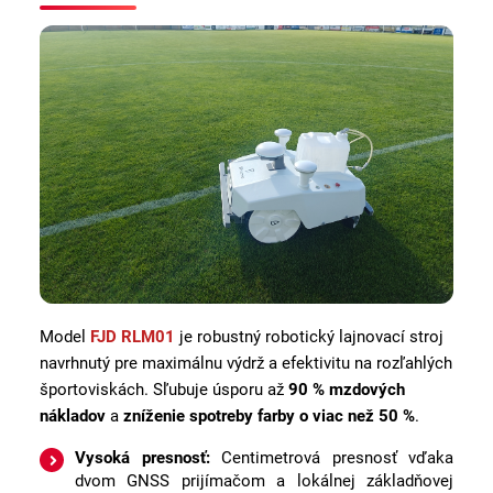
Model
FJD RLM01
je robustný robotický lajnovací stroj
navrhnutý pre maximálnu výdrž a efektivitu na rozľahlých
športoviskách. Sľubuje úsporu až
90 % mzdových
nákladov
a
zníženie spotreby farby o viac než 50 %
.
Vysoká presnosť:
Centimetrová presnosť vďaka
dvom GNSS prijímačom a lokálnej základňovej