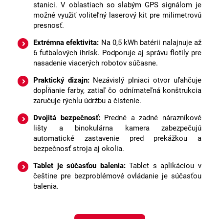
stanici. V oblastiach so slabým GPS signálom je
možné využiť voliteľný laserový kit pre milimetrovú
presnosť.
Extrémna efektivita:
Na 0,5 kWh batérii nalajnuje až
6 futbalových ihrísk. Podporuje aj správu flotily pre
nasadenie viacerých robotov súčasne.
Praktický dizajn:
Nezávislý plniaci otvor uľahčuje
dopĺňanie farby, zatiaľ čo odnímateľná konštrukcia
zaručuje rýchlu údržbu a čistenie.
Dvojitá bezpečnosť:
Predné a zadné nárazníkové
lišty a binokulárna kamera zabezpečujú
automatické zastavenie pred prekážkou a
bezpečnosť stroja aj okolia.
Tablet je súčasťou balenia:
Tablet s aplikáciou v
češtine pre bezproblémové ovládanie je súčasťou
balenia.