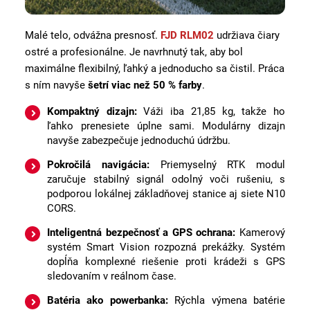
Malé telo, odvážna presnosť.
FJD RLM02
udržiava čiary
ostré a profesionálne. Je navrhnutý tak, aby bol
maximálne flexibilný, ľahký a jednoducho sa čistil. Práca
s ním navyše
šetrí viac než 50 % farby
.
Kompaktný dizajn:
Váži iba 21,85 kg, takže ho
ľahko prenesiete úplne sami. Modulárny dizajn
navyše zabezpečuje jednoduchú údržbu.
Pokročilá navigácia:
Priemyselný RTK modul
zaručuje stabilný signál odolný voči rušeniu, s
podporou lokálnej základňovej stanice aj siete N10
CORS.
Inteligentná bezpečnosť a GPS ochrana:
Kamerový
systém Smart Vision rozpozná prekážky. Systém
dopĺňa komplexné riešenie proti krádeži s GPS
sledovaním v reálnom čase.
Batéria ako powerbanka:
Rýchla výmena batérie