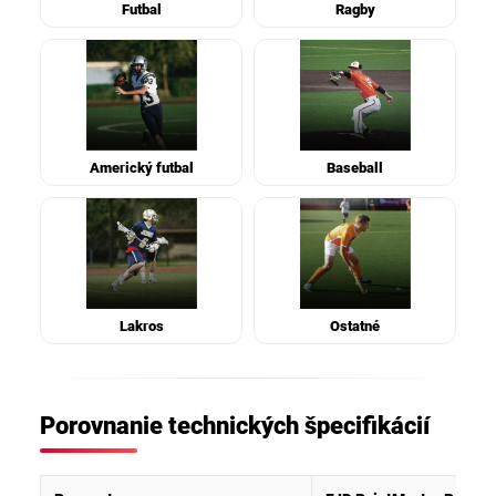
Futbal
Ragby
Americký futbal
Baseball
Lakros
Ostatné
Porovnanie technických špecifikácií