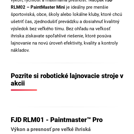
RLM02 – PaintMaster Mini
je ideálny pre menšie
športoviská, obce, školy alebo lokálne kluby, ktoré chcú
ušetriť čas, zjednodušiť prevádzku a dosiahnuť kvalitný
výsledok bez veľkého tímu. Bez ohľadu na veľkosť
ihriska získavate spoľahlivé riešenie, ktoré posúva
lajnovanie na novú úroveň efektivity, kvality a kontroly
nákladov.
Pozrite si robotické lajnovacie stroje v
akcii
FJD RLM01 - Paintmaster™ Pro
Výkon a presnosť pre veľké ihriská