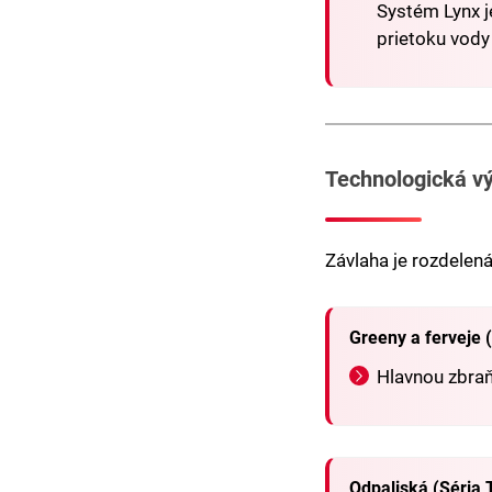
Systém Lynx j
prietoku vody v
Technologická vý
Závlaha je rozdelen
Greeny a ferveje 
Hlavnou zbra
Odpaliská (Séria 