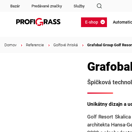
Bazár
Predávané značky
Služby
E-shop
Automatic
Domov
/
Referencie
/
Golfové ihriská
/
Grafobal Group Golf Resor
Grafobal
Špičková technoló
Unikátny dizajn a u
Golf Resort Skalica
architekta Hansa-Ge