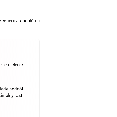
keeperovi absolútnu
zne cielenie
klade hodnôt
timálny rast