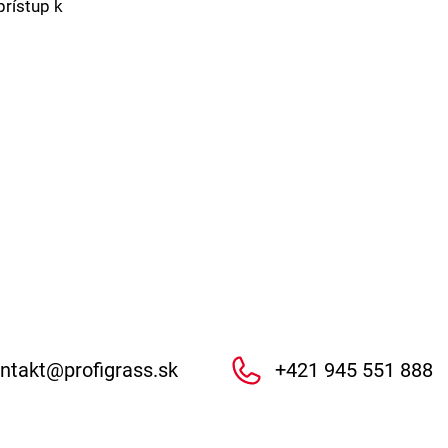
prístup k
ntakt
@
profigrass.sk
+421 945 551 888