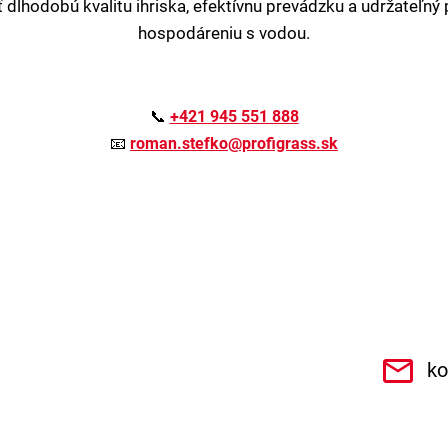
 dlhodobú kvalitu ihriska, efektívnu prevádzku a udržateľný 
hospodáreniu s vodou.
📞
+421 945 551 888
📧
roman.stefko@profigrass.sk
.r.o.6462
ko