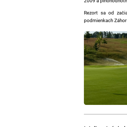
2009 a plnohodnotné
Rezort sa od zači
podmienkach Záhori