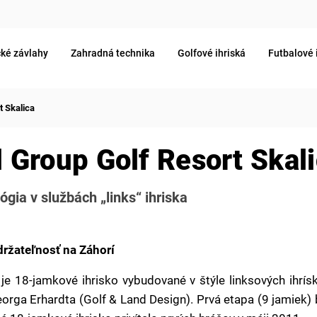
ké závlahy
Zahradná technika
Golfové ihriská
Futbalové 
t Skalica
 Group Golf Resort Skal
gia v službách „links“ ihriska
držateľnosť na Záhorí
 je 18-jamkové ihrisko vybudované v štýle linksových ihrís
orga Erhardta (Golf & Land Design). Prvá etapa (9 jamiek) 