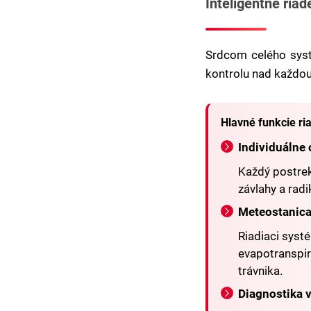
Inteligentné ria
Srdcom celého syst
kontrolu nad každo
Hlavné funkcie r
Individuálne 
Každý postrek
závlahy a radi
Meteostanica
Riadiaci syst
evapotranspir
trávnika.
Diagnostika 