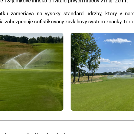
 18-jamkové ihrisko privítalo prvých hráčov v máji 2011.
atku zameriava na vysoký štandard údržby, ktorý v náro
a zabezpečuje sofistikovaný závlahový systém značky Toro