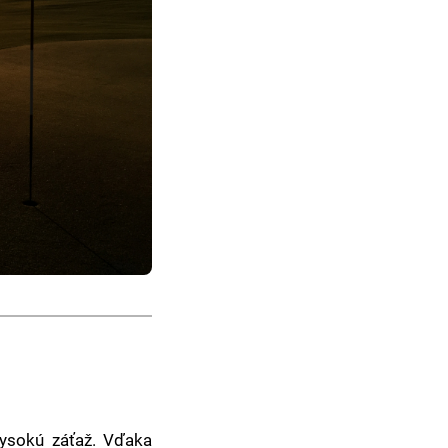
vysokú záťaž. Vďaka