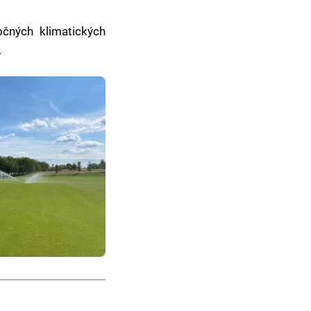
čných klimatických
.