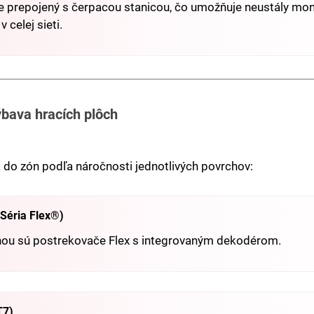
e prepojený s čerpacou stanicou, čo umožňuje neustály moni
 celej sieti.
bava hracích plôch
á do zón podľa náročnosti jednotlivých povrchov:
(Séria Flex®)
ňou sú postrekovače Flex s integrovaným dekodérom.
T7)