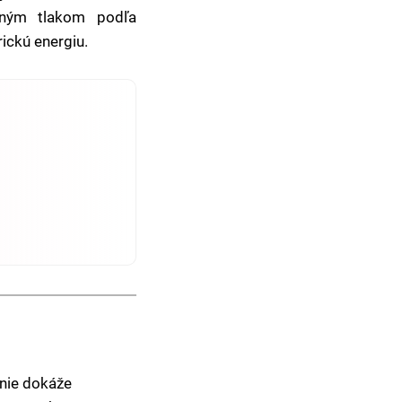
upným tlakom podľa
ickú energiu.
enie dokáže