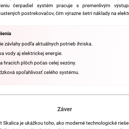
adeniu čerpadiel systém pracuje s premenlivým výst
ustených postrekovačov, čím výrazne šetrí náklady na elektr
ešenia
e závlahy podľa aktuálnych potrieb ihriska.
a vody aj elektrickej energie.
ta hracích plôch počas celej sezóny.
dzková spoľahlivosť celého systému.
Záver
t Skalica je ukážkou toho, ako moderné technologické rieš