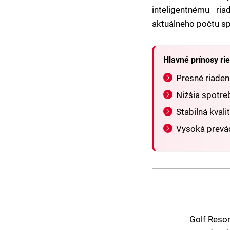
inteligentnému ri
aktuálneho počtu sp
Hlavné prínosy ri
Presné riadeni
Nižšia spotreb
Stabilná kvali
Vysoká prevá
Golf Resor