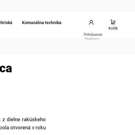
ihriská
Komunálna technika
Prihlásenie
ica
k z dielne rakúskeho
bola otvorená v roku