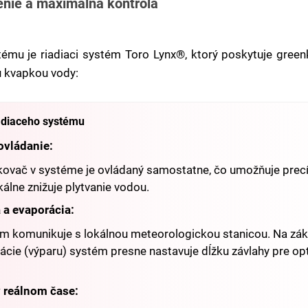
denie a maximálna kontrola
ému je riadiaci systém Toro Lynx®, ktorý poskytuje green
u kvapkou vody:
iadiaceho systému
ovládanie:
ovač v systéme je ovládaný samostatne, čo umožňuje precí
kálne znižuje plytvanie vodou.
 a evaporácia:
ém komunikuje s lokálnou meteorologickou stanicou. Na zá
ácie (výparu) systém presne nastavuje dĺžku závlahy pre op
v reálnom čase: