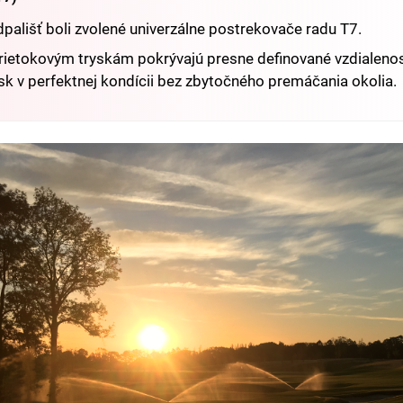
dpališť boli zvolené univerzálne postrekovače radu T7.
ietokovým tryskám pokrývajú presne definované vzdialenost
sk v perfektnej kondícii bez zbytočného premáčania okolia.