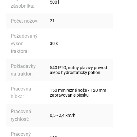
500 l
zásobníka
:
Počet nožov
:
21
Požadovaný
výkon
30 k
traktora
:
Požiadavky
540 PTO, nutný plazivý prevod
alebo hydrostatický pohon
na traktor
:
Pracovná
150 mm rezné nože / 120 mm
zapravovanie piesku
hĺbka
:
Pracovná
0,5 - 2,4 km/h
rychlosť
:
Pracovný