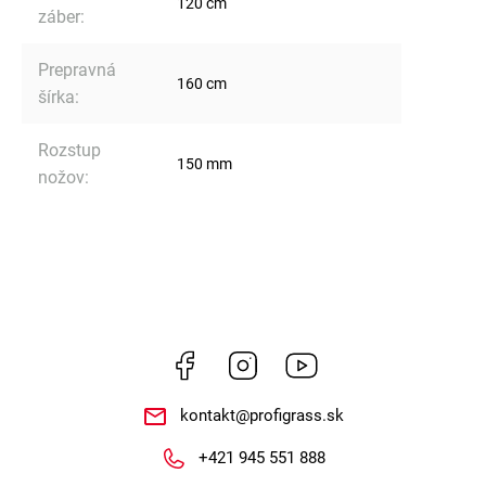
120 cm
záber
:
Prepravná
160 cm
šírka
:
Rozstup
150 mm
nožov
:
Facebook
Instagram
https://www.youtube.co
kontakt
@
profigrass.sk
+421 945 551 888