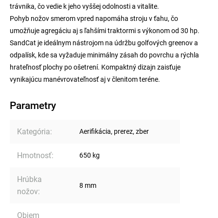
trávnika, čo vedie k jeho vyššej odolnosti a vitalite.
Pohyb nožov smerom vpred napomáha stroju v ťahu, čo
umožňuje agregáciu aj s ľahšími traktormi s výkonom od 30 hp.
SandCat je ideálnym nástrojom na údržbu golfových greenov a
odpalísk, kde sa vyžaduje minimálny zásah do povrchu a rýchla
hrateľnosť plochy po ošetrení. Kompaktný dizajn zaisťuje
vynikajúcu manévrovateľnosť aj v členitom teréne.
Parametry
Kategória
:
Aerifikácia, prerez, zber
Hmotnosť
:
650 kg
Hrúbka
8 mm
nožov
:
Objem