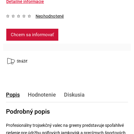
Detailné informácie
Neohodnotené
Chcem sa informovať
Strážiť
Popis
Hodnotenie
Diskusia
Podrobný popis
Profesionálny trojsekčný valec na greeny predstavuje spoľahlivé
riešenie pre údržbu golfových jamkovísk a precíznych športových