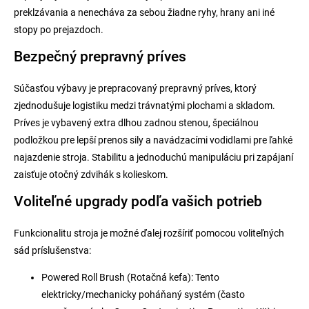
preklzávania a nenecháva za sebou žiadne ryhy, hrany ani iné
stopy po prejazdoch.
Bezpečný prepravný príves
Súčasťou výbavy je prepracovaný prepravný príves, ktorý
zjednodušuje logistiku medzi trávnatými plochami a skladom.
Príves je vybavený extra dlhou zadnou stenou, špeciálnou
podložkou pre lepší prenos sily a navádzacími vodidlami pre ľahké
najazdenie stroja. Stabilitu a jednoduchú manipuláciu pri zapájaní
zaisťuje otočný zdvihák s kolieskom.
Voliteľné upgrady podľa vašich potrieb
Funkcionalitu stroja je možné ďalej rozšíriť pomocou voliteľných
sád príslušenstva:
Powered Roll Brush (Rotačná kefa): Tento
elektricky/mechanicky poháňaný systém (často