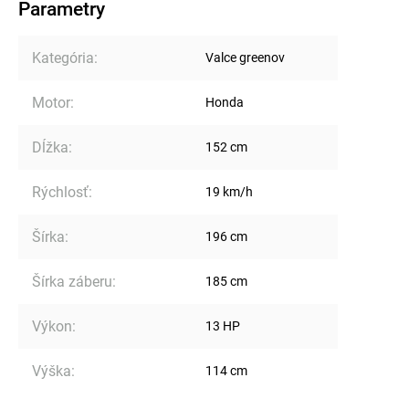
Parametry
Kategória
:
Valce greenov
Motor
:
Honda
Dĺžka
:
152 cm
Rýchlosť
:
19 km/h
Šírka
:
196 cm
Šírka záberu
:
185 cm
Výkon
:
13 HP
Výška
:
114 cm