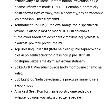
označovaný ako Cross-Contamination Prevention Kit) je
priamo určený pre model HP11-III. Pomáha automaticky
odstraňovať zvyšky trávy, rosu a nečistoty, aby sa zabránilo
ich prenášaniu medzi greenmi.
Tournament Roll Kit (Turnajová sada): Podľa špecifikácií
výrobcu Salsco je možné model HP11-III dovybaviť
turnajovou sadou pre dosiahnutie maximálnej rýchlosti a
hladkosti povrchu pred turnajmi.
Top Dressing Brush Kit (Kefa na piesok): Pre zapracovanie
piesku po aerifikácii či top-dressingu je pre HP11-III
dostupná verzia s mäkkými aj tvrdými štetinami.
Spike-Air Kit: Prevzdušňovacie hroty montované priamo na
valec.
LED Light Kit: Sada osvetlenia pre prácu za ranného šera
alebo v noci.
Arm Rest Seat: Komfortnejšie polstrované sedadlo s
vylepšenou opierkou ruky a predĺžené pedále.