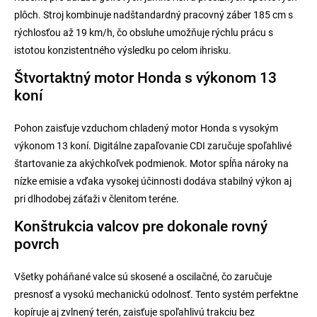
plôch. Stroj kombinuje nadštandardný pracovný záber 185 cm s
rýchlosťou až 19 km/h, čo obsluhe umožňuje rýchlu prácu s
istotou konzistentného výsledku po celom ihrisku.
Štvortaktný motor Honda s výkonom 13
koní
Pohon zaisťuje vzduchom chladený motor Honda s vysokým
výkonom 13 koní. Digitálne zapaľovanie CDI zaručuje spoľahlivé
štartovanie za akýchkoľvek podmienok. Motor spĺňa nároky na
nízke emisie a vďaka vysokej účinnosti dodáva stabilný výkon aj
pri dlhodobej záťaži v členitom teréne.
Konštrukcia valcov pre dokonale rovný
povrch
Všetky poháňané valce sú skosené a oscilačné, čo zaručuje
presnosť a vysokú mechanickú odolnosť. Tento systém perfektne
kopíruje aj zvlnený terén, zaisťuje spoľahlivú trakciu bez