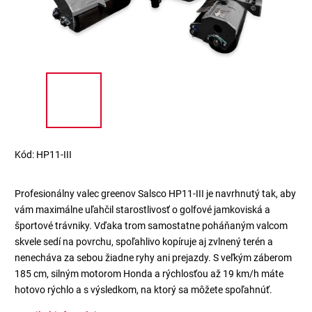
Kód:
HP11-III
Profesionálny valec greenov Salsco HP11-III je navrhnutý tak, aby
vám maximálne uľahčil starostlivosť o golfové jamkoviská a
športové trávniky. Vďaka trom samostatne poháňaným valcom
skvele sedí na povrchu, spoľahlivo kopíruje aj zvlnený terén a
nenecháva za sebou žiadne ryhy ani prejazdy. S veľkým záberom
185 cm, silným motorom Honda a rýchlosťou až 19 km/h máte
hotovo rýchlo a s výsledkom, na ktorý sa môžete spoľahnúť.