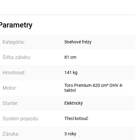
Parametry
Kategória
:
Snehové frézy
Šířka záběru
:
81 cm
Hmotnost
:
141 kg
Toro Premium 420 cm³ OHV 4-
Motor
:
taktní
Startér
:
Elektrický
Systém pojezdu
:
Třecí kotouč
Záruka
:
3 roky