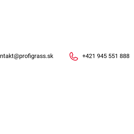
ntakt
@
profigrass.sk
+421 945 551 888