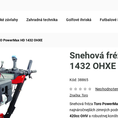
ké závlahy
Zahradná technika
Golfové ihriská
Futbalové 
RO PowerMax HD 1432 OHXE
Snehová fr
1432 OHXE
Kód:
38865
Neohodnote
Značka:
Toro
Snehová fréza
Toro PowerMa
najnáročnejších zimných po
420cc OHV
a robustnej konštr