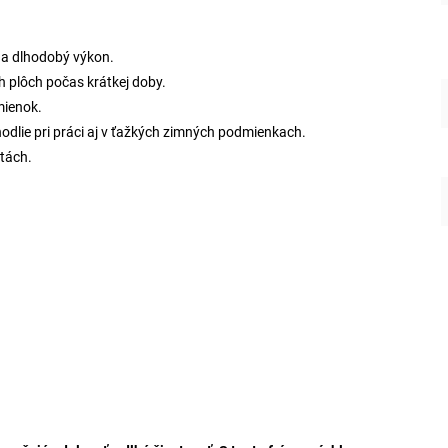
 a dlhodobý výkon.
h plôch počas krátkej doby.
mienok.
dlie pri práci aj v ťažkých zimných podmienkach.
otách.