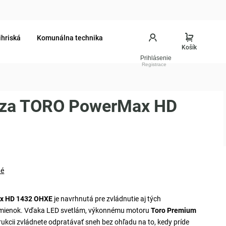
ihriská
Komunálna technika
Prihlásenie
éza TORO PowerMax HD
né
x HD 1432 OHXE
je navrhnutá pre zvládnutie aj tých
dmienok. Vďaka LED svetlám, výkonnému motoru
Toro Premium
ukcii zvládnete odpratávať sneh bez ohľadu na to, kedy príde