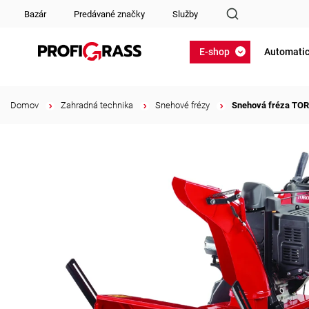
Bazár
Predávané značky
Služby
E-shop
Automatic
Domov
/
Zahradná technika
/
Snehové frézy
/
Snehová fréza TO