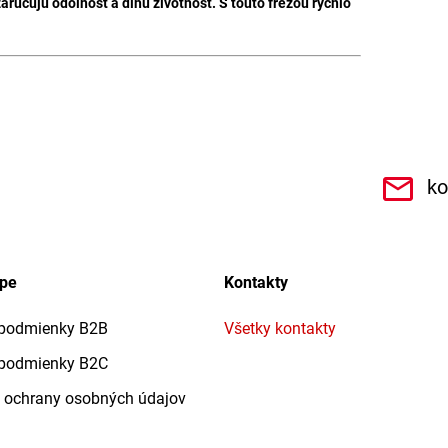
učujú odolnosť a dlhú životnosť. S touto frézou rýchlo
.r.o.6462
ko
upe
Kontakty
podmienky B2B
Všetky kontakty
podmienky B2C
 ochrany osobných údajov