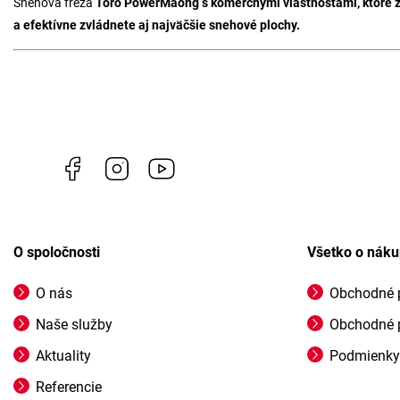
Snehová fréza
Toro PowerMaong s komerčnými vlastnosťami, ktoré zar
a efektívne zvládnete aj najväčšie snehové plochy.
Facebook
Instagram
https://www.youtube.com/@profigrasss
O spoločnosti
Všetko o nák
O nás
Obchodné 
Naše služby
Obchodné 
Aktuality
Podmienky
Referencie