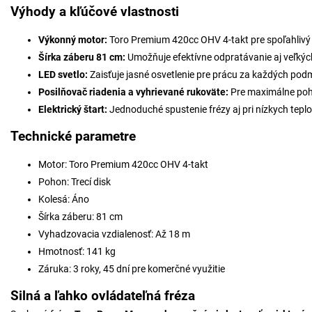
Výhody a kľúčové vlastnosti
Výkonný motor:
Toro Premium 420cc OHV 4-takt pre spoľahlivý
Šírka záberu 81 cm:
Umožňuje efektívne odpratávanie aj veľkýc
LED svetlo:
Zaisťuje jasné osvetlenie pre prácu za každých pod
Posilňovač riadenia a vyhrievané rukoväte:
Pre maximálne poho
Elektrický štart:
Jednoduché spustenie frézy aj pri nízkych tepl
Technické parametre
Motor: Toro Premium 420cc OHV 4-takt
Pohon: Trecí disk
Kolesá: Áno
Šírka záberu: 81 cm
Vyhadzovacia vzdialenosť: Až 18 m
Hmotnosť: 141 kg
Záruka: 3 roky, 45 dní pre komerčné využitie
Silná a ľahko ovládateľná fréza