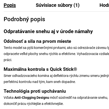
Popis
Súvisiace súbory (1)
Hod
Podrobný popis
Odpratávanie snehu aj v úrode námahy
Odolnosť a sila na prvom mieste
Tento model sa pýši komerčnými prvkami, ako sú odrezávače závesu lyž
odpracete veľké plochy snehu rýchlo a efektívne. Vyhadzovacia vzdia
práci.
Maximálna kontrola s Quick Stick®
Smer odhadzovacieho komína aj deflektora rýchlu zmenu smeru jedný
perfektnú kontrolu nad tým, kam sneh dopadne.
Technológia proti upchávaniu
Vďaka
Anti-Clogging Designu
môcť sústrediť na odpratávanie snehu, 
dokončiť prácu rýchlejšie a efektívnejšie.