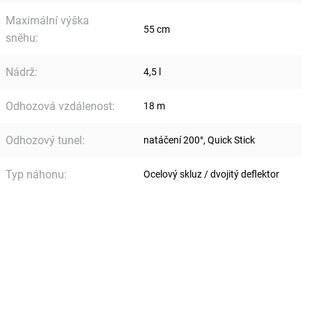
Maximální výška
55 cm
sněhu
:
Nádrž
:
4,5 l
Odhozová vzdálenost
:
18 m
Odhozový tunel
:
natáčení 200°, Quick Stick
Typ náhonu
:
Ocelový skluz / dvojitý deflektor