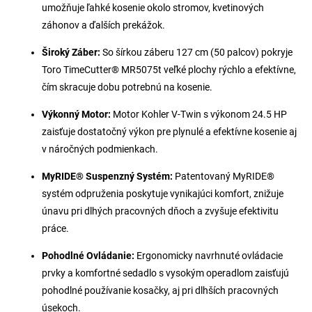
umožňuje ľahké kosenie okolo stromov, kvetinových
záhonov a ďalších prekážok.
Široký Záber:
So šírkou záberu 127 cm (50 palcov) pokryje
Toro TimeCutter® MR5075t veľké plochy rýchlo a efektívne,
čím skracuje dobu potrebnú na kosenie.
Výkonný Motor:
Motor Kohler V-Twin s výkonom 24.5 HP
zaisťuje dostatočný výkon pre plynulé a efektívne kosenie aj
v náročných podmienkach.
MyRIDE® Suspenzný Systém:
Patentovaný MyRIDE®
systém odpruženia poskytuje vynikajúci komfort, znižuje
únavu pri dlhých pracovných dňoch a zvyšuje efektivitu
práce.
Pohodlné Ovládanie:
Ergonomicky navrhnuté ovládacie
prvky a komfortné sedadlo s vysokým operadlom zaisťujú
pohodlné používanie kosačky, aj pri dlhších pracovných
úsekoch.