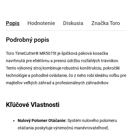
Popis
Hodnotenie
Diskusia
Značka
Toro
Podrobný popis
Toro TimeCutter® MR5075t je špičková páková kosačka
navrhnutá pre efektívnu a presnú údržbu rozľahlých trávnikov.
Tento výkonný stroj kombinuje robustnú konštrukciu, pokročilé
technológie a pohodlné ovládanie, čo z neho robí ideálnu voľbu pre
majiteľov veľkých záhrad a profesionálnych záhradníkov.
Kľúčové Vlastnosti
Nulový Polomer Otáčanie:
Systém nulového polomeru
otáčania poskytuje výnimočnú manévrovateľnosť,