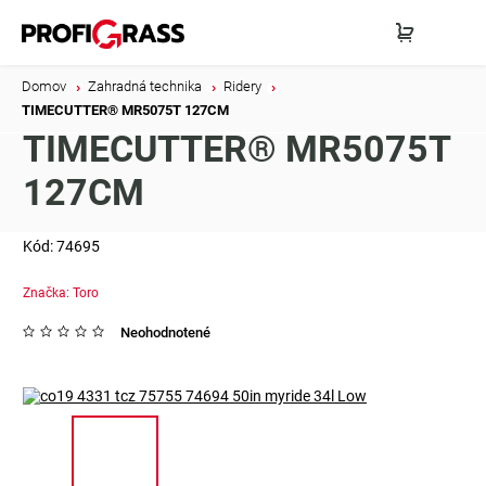
Domov
/
Zahradná technika
/
Ridery
/
TIMECUTTER® MR5075T 127CM
TIMECUTTER® MR5075T
127CM
Kód:
74695
Značka:
Toro
Neohodnotené