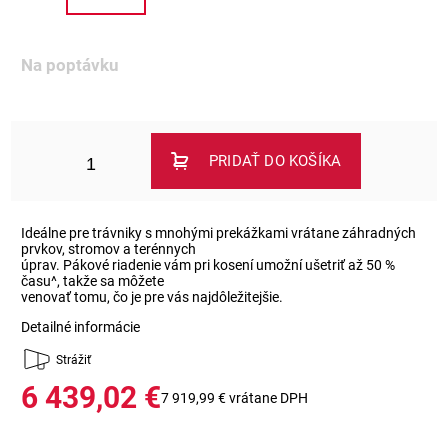
Na poptávku
PRIDAŤ DO KOŠÍKA
Ideálne pre trávniky s mnohými prekážkami vrátane záhradných
prvkov, stromov a terénnych
úprav. Pákové riadenie vám pri kosení umožní ušetriť až 50 %
času^, takže sa môžete
venovať tomu, čo je pre vás najdôležitejšie.
Detailné informácie
Strážiť
6 439,02 €
7 919,99 € vrátane DPH