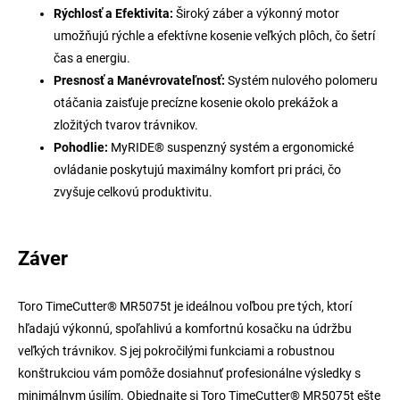
Rýchlosť a Efektivita:
Široký záber a výkonný motor
umožňujú rýchle a efektívne kosenie veľkých plôch, čo šetrí
čas a energiu.
Presnosť a Manévrovateľnosť:
Systém nulového polomeru
otáčania zaisťuje precízne kosenie okolo prekážok a
zložitých tvarov trávnikov.
Pohodlie:
MyRIDE® suspenzný systém a ergonomické
ovládanie poskytujú maximálny komfort pri práci, čo
zvyšuje celkovú produktivitu.
Záver
Toro TimeCutter® MR5075t je ideálnou voľbou pre tých, ktorí
hľadajú výkonnú, spoľahlivú a komfortnú kosačku na údržbu
veľkých trávnikov. S jej pokročilými funkciami a robustnou
konštrukciou vám pomôže dosiahnuť profesionálne výsledky s
minimálnym úsilím. Objednajte si Toro TimeCutter® MR5075t ešte