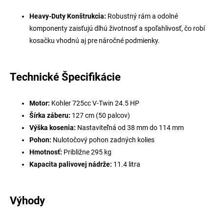
Heavy-Duty Konštrukcia:
Robustný rám a odolné
komponenty zaisťujú dlhú životnosť a spoľahlivosť, čo robí
kosačku vhodnú aj pre náročné podmienky.
Technické Špecifikácie
Motor:
Kohler 725cc V-Twin 24.5 HP
Šírka záberu:
127 cm (50 palcov)
Výška kosenia:
Nastaviteľná od 38 mm do 114 mm
Pohon:
Nulotočový pohon zadných kolies
Hmotnosť:
Približne 295 kg
Kapacita palivovej nádrže:
11.4 litra
Výhody