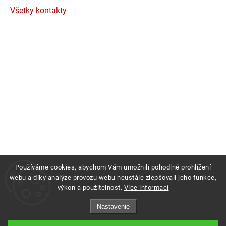
Všetky kontakty
Používáme cookies, abychom Vám umožnili pohodlné prohlížení
webu a díky analýze provozu webu neustále zlepšovali jeho funkce,
výkon a použitelnost.
Více informací
Copyright 2026
Profigrass.sk
. Všetky práva vyhradené.
Nastavenie
Grafický návrh vytvořil a nakódoval
Shoptak.cz