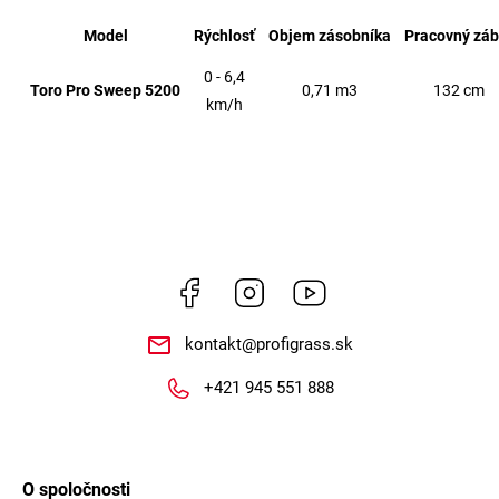
Model
Rýchlosť
Objem zásobníka
Pracovný záb
0 - 6,4
Toro Pro Sweep 5200
0,71 m3
132 cm
km/h
Facebook
Instagram
https://www.youtube.co
kontakt
@
profigrass.sk
+421 945 551 888
O spoločnosti