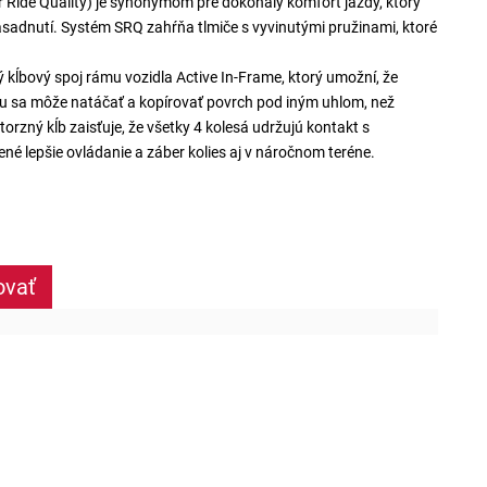
Ride Quality) je synonymom pre dokonalý komfort jazdy, ktorý
sadnutí. Systém SRQ zahŕňa tlmiče s vyvinutými pružinami, ktoré
 kĺbový spoj rámu vozidla Active In-Frame, ktorý umožní, že
u sa môže natáčať a kopírovať povrch pod iným uhlom, než
orzný kĺb zaisťuje, že všetky 4 kolesá udržujú kontakt s
né lepšie ovládanie a záber kolies aj v náročnom teréne.
ovať