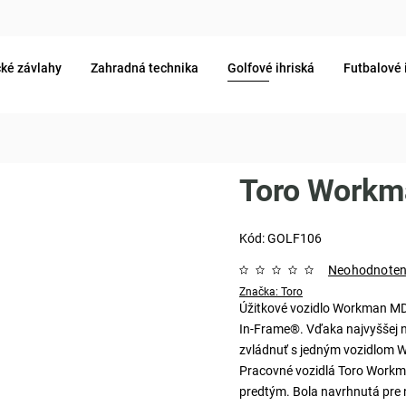
ké závlahy
Zahradná technika
Golfové ihriská
Futbalové 
Toro Work
Kód:
GOLF106
Neohodnote
Značka:
Toro
Úžitkové vozidlo Workman MD
In-Frame®. Vďaka najvyššej n
zvládnuť s jedným vozidlom 
Pracovné vozidlá Toro Workma
predtým. Bola navrhnutá pre 