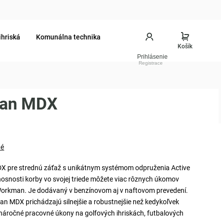
ihriská
Komunálna technika
Prihlásenie
man MDX
né
X pre strednú záťaž s unikátnym systémom odpruženia Active
osnosti korby vo svojej triede môžete viac rôznych úkomov
Workman. Je dodávaný v benzínovom aj v naftovom prevedení.
n MDX prichádzajú silnejšie a robustnejšie než kedykoľvek
náročné pracovné úkony na golfových ihriskách, futbalových