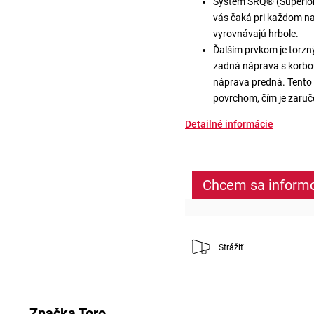
Systém SRQ® (Superior 
vás čaká pri každom na
vyrovnávajú hrbole.
Ďalším prvkom je torzný
zadná náprava s korbo
náprava predná. Tento t
povrchom, čím je zaruče
Detailné informácie
Chcem sa inform
Strážiť
Značka
Toro