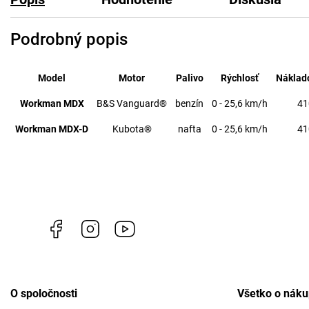
Podrobný popis
Model
Motor
Palivo
Rýchlosť
Náklado
Workman MDX
B&S Vanguard®
benzín
0 - 25,6 km/h
41
Workman MDX-D
Kubota®
nafta
0 - 25,6 km/h
41
Facebook
Instagram
https://www.youtube.com/@profigrasss
O spoločnosti
Všetko o nák