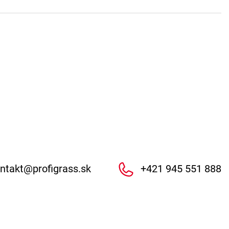
ntakt
@
profigrass.sk
+421 945 551 888