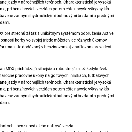
tane jazdy v náročnejších terénoch. Charakteristická je vysoká
ie, pri benzínových verziách potom ešte navyše výkyvný kĺb
vybavené zadnými hydraulickými bubnovými brzdami a prednými
zdami.
X pre strednú záťaž s unikátnym systémom odpruženia Active
osnosti korby vo svojej triede môžete viac rôznych úkomov
Workman. Je dodávaný v benzínovom aj v naftovom prevedení.
n MDX prichádzajú silnejšie a robustnejšie než kedykoľvek
náročné pracovné úkony na golfových ihriskách, futbalových
tane jazdy v náročnejších terénoch. Charakteristická je vysoká
ie, pri benzínových verziách potom ešte navyše výkyvný kĺb
vybavené zadnými hydraulickými bubnovými brzdami a prednými
zdami.
riantoch - benzínová alebo naftová verzia.