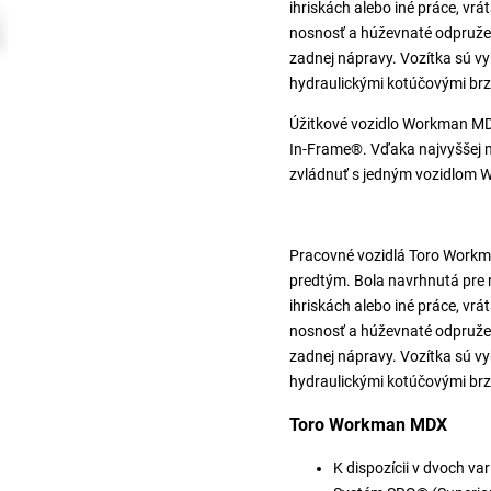
ihriskách alebo iné práce, vrá
nosnosť a húževnaté odpružen
zadnej nápravy. Vozítka sú 
hydraulickými kotúčovými br
Úžitkové vozidlo Workman MD
In-Frame®. Vďaka najvyššej n
zvládnuť s jedným vozidlom 
Pracovné vozidlá Toro Workma
predtým. Bola navrhnutá pre 
ihriskách alebo iné práce, vrá
nosnosť a húževnaté odpružen
zadnej nápravy. Vozítka sú 
hydraulickými kotúčovými br
Toro Workman MDX
K dispozícii v dvoch va