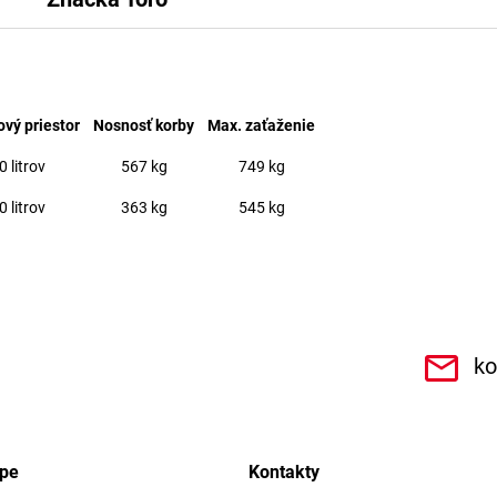
vý priestor
Nosnosť korby
Max. zaťaženie
0 litrov
567 kg
749 kg
0 litrov
363 kg
545 kg
.r.o.6462
ko
upe
Kontakty