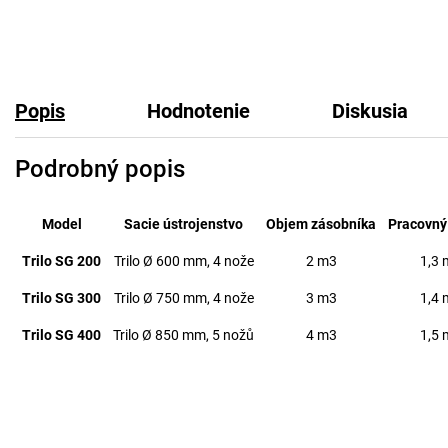
Popis
Hodnotenie
Diskusia
Podrobný popis
Model
Sacie ústrojenstvo
Objem zásobníka
Pracovný
Trilo SG 200
Trilo Ø 600 mm, 4 nože
2 m3
1,3 
Trilo SG 300
Trilo Ø 750 mm, 4 nože
3 m3
1,4 
Trilo SG 400
Trilo Ø 850 mm, 5 nožů
4 m3
1,5 