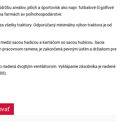
držbu areálov, plôch a športovísk ako napr. futbalové či golfové
aj na farmách av poľnohospodárstve.
a všetky traktory. Odporúčaný minimálny výkon traktora je od
ť medzi sacou hadicou a kartáčom so sacou hubicou. Sacia
m pracovnom ramene, je zakončená pevným ústím a držiakom pre
 riadená dvojitým ventilátorom. Vyklápanie zásobníka je riadené
00).
ovať