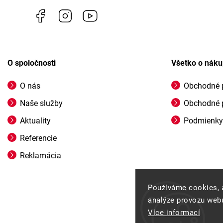
Facebook
Instagram
https://www.youtube.com/@profigrasss
O spoločnosti
Všetko o nák
O nás
Obchodné 
Naše služby
Obchodné 
Aktuality
Podmienky
Referencie
Reklamácia
Používáme cookies, 
analýze provozu webu
Více informací