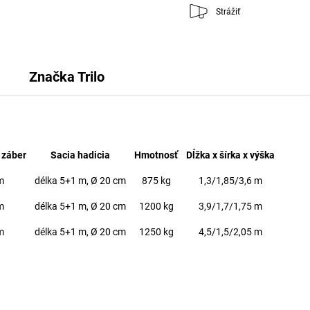
Strážiť
Značka
Trilo
 záber
Sacia hadicia
Hmotnosť
Dĺžka x šírka x výška
m
délka 5+1 m, Ø 20 cm
875 kg
1,3/1,85/3,6 m
m
délka 5+1 m, Ø 20 cm
1200 kg
3,9/1,7/1,75 m
m
délka 5+1 m, Ø 20 cm
1250 kg
4,5/1,5/2,05 m