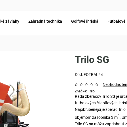
ké závlahy
Zahradná technika
Golfové ihriská
Futbalové 
Trilo SG
Kód:
FOTBAL24
Neohodnote
Značka:
Trilo
Rada zberačov Trilo SG je urče
futbalových či golfových ihrí
Najobľúbenejší je zberač Tril
3
objemom zásobníka 3 m
. Um
Trilo SG sa môžu zapriahnuť z