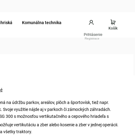
ihriská
Komunálna technika
Prihlásenie
né
ná na údržbu parkov, areálov, plôch a športovísk, tiež napr.
sk. Svoje využitie nájde aj v parkoch či zámockých záhradách.
o SG 300 s možnosťou vertikutačného a cepového hriadeľa s
ožňuje vertikutáciu a zber alebo kosenie a zber v jednej operácii.
a všetky traktory.