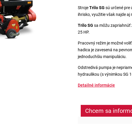
Stroje
Trilo SG
sú určené pre ú
ihrisko, využitie však najde 
Trilo SG
sa môžu zapriahnúť z
25 HP.
Pracovný režim je možné voli
hadica je zavesená na pevno
jednoduchšiu manipuláciu.
Odstredivá pumpa je nepriamo
hydraulikou (s výnimkou SG 1
Detailné informácie
Chcem sa inform