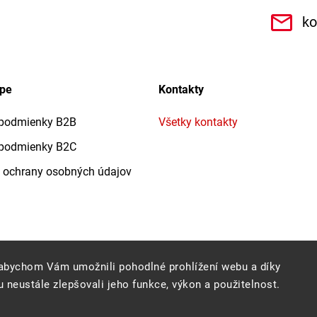
.r.o.6462
ko
upe
Kontakty
podmienky B2B
Všetky kontakty
podmienky B2C
 ochrany osobných údajov
abychom Vám umožnili pohodlné prohlížení webu a díky
 neustále zlepšovali jeho funkce, výkon a použitelnost.
Copyright 2026
Profigrass.sk
. Všetky práva vyhradené.
Grafický návrh vytvořil a nakódoval
Shoptak.cz