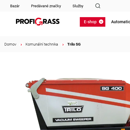
Bazár
Predávané značky
Služby
E-shop
Automatic
Domov
/
Komunální technika
/
Trilo SG