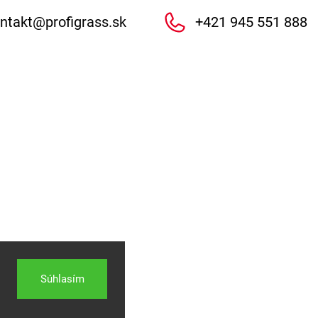
ntakt
@
profigrass.sk
+421 945 551 888
Súhlasím