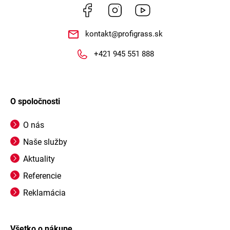
Facebook
Instagram
https://www.youtube.co
kontakt
@
profigrass.sk
+421 945 551 888
O spoločnosti
O nás
Naše služby
Aktuality
Referencie
Reklamácia
Všetko o nákupe