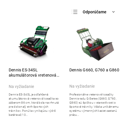
Odporúčame
Najlacnejšie
Najdrahšie
Najpredávanejšie
Abecedne
Dennis ES-34SL
Dennis G660, G760 a G860
akumulátorová vretenová
kosačka
Na vyžiadanie
Na vyžiadanie
Profesionálne vretenové kosačky
Dennis ES-34SL je odľahčená
Dennis radu G-Series (G660, G760,
akumulátorová vretenová kosačka so
G860) sú špičkou v starostlivosti o
záberom 86 cm, ktorá bola navrhnutá
športové trávniky. Vďaka unikátnemu
pre dokonalý strih športových
systému výmenných kaziet zastanú
trávnikov. Ponúka vynikajúcu výdrž
prácu...
batérie až 10...