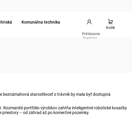
ihriská
Komunálna technika
Prihlásenie
, že beznámahová starostlivosť o trávnik by mala byť dostupná
eň. Rozmanité portfólio výrobkov zahŕňa inteligentné robotické kosačky
ie priestory – od záhrad až po komerčné pozemky.