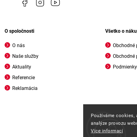
Facebook
Instagram
https://www.youtube.com/@profigrasss
O spoločnosti
Všetko o nák
O nás
Obchodné 
Naše služby
Obchodné 
Aktuality
Podmienky
Referencie
Reklamácia
Používáme cookies, 
analýze provozu webu
Více informací