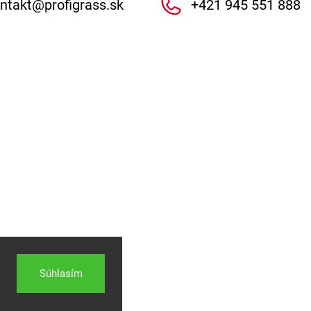
ntakt
@
profigrass.sk
+421 945 551 888
Súhlasím