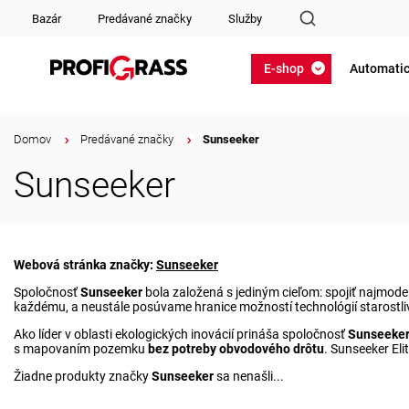
Bazár
Predávané značky
Služby
E-shop
Automatic
Domov
/
Predávané značky
/
Sunseeker
Sunseeker
Webová stránka značky:
Sunseeker
Spoločnosť
Sunseeker
bola založená s jediným cieľom: spojiť najmode
každému, a neustále posúvame hranice možností technológií starostliv
Ako líder v oblasti ekologických inovácií prináša spoločnosť
Sunseeke
s mapovaním pozemku
bez potreby obvodového drôtu
. Sunseeker El
Žiadne produkty značky
Sunseeker
sa nenašli...