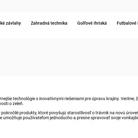
ké závlahy
Zahradná technika
Golfové ihriská
Futbalové 
rnejšie technológie s inovatívnymi riešeniami pre úpravu krajiny. Veríme
osti o zeleň.
r
pokročilé produkty, ktoré povyšujú starostlivosť o trávnik na novú úrov
ite umožňuje používateľom jednoducho a presne spravovať svoje vonkajš