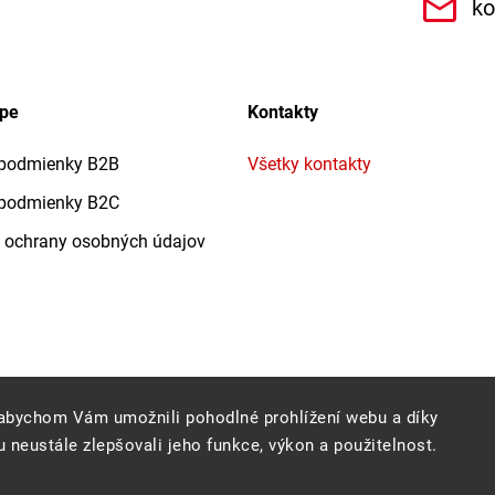
.r.o.6462
ko
upe
Kontakty
podmienky B2B
Všetky kontakty
podmienky B2C
 ochrany osobných údajov
abychom Vám umožnili pohodlné prohlížení webu a díky
Copyright 2026
Profigrass.sk
. Všetky práva vyhradené.
 neustále zlepšovali jeho funkce, výkon a použitelnost.
Grafický návrh vytvořil a nakódoval
Shoptak.cz